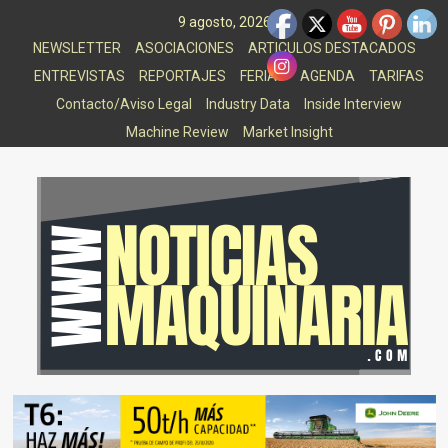
Saltar
9 agosto, 2026
al
NEWSLETTER
ASOCIACIONES
ARTICULOS DESTACADOS
contenido
ENTREVISTAS
REPORTAJES
FERIAS
AGENDA
TARIFAS
Contacto/Aviso Legal
Industry Data
Inside Interview
Machine Review
Market Insight