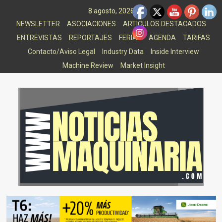
Saltar
8 agosto, 2026
al
NEWSLETTER
ASOCIACIONES
ARTICULOS DESTACADOS
contenido
ENTREVISTAS
REPORTAJES
FERIAS
AGENDA
TARIFAS
Contacto/Aviso Legal
Industry Data
Inside Interview
Machine Review
Market Insight