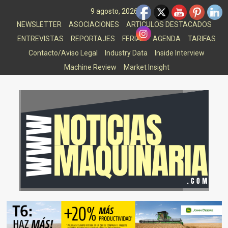
Saltar
9 agosto, 2026
al
NEWSLETTER
ASOCIACIONES
ARTICULOS DESTACADOS
contenido
ENTREVISTAS
REPORTAJES
FERIAS
AGENDA
TARIFAS
Contacto/Aviso Legal
Industry Data
Inside Interview
Machine Review
Market Insight