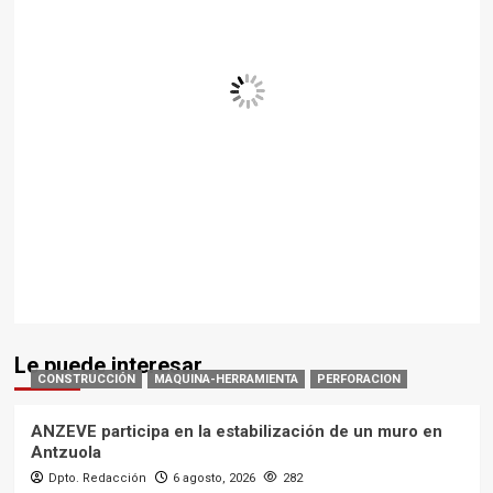
CONSTRUCCIÓN
MAQUINA-HERRAMIENTA
PERFORACION
ANZEVE participa en la estabilización de un muro en
Antzuola
Dpto. Redacción
6 agosto, 2026
282
AGRÍCOLA
Entrega de un nuevo carro mezclador Tatoma MX V22
Dpto. Redacción
6 agosto, 2026
262
CARRETERAS
Nuevo separador de virutas autopropulsado de
SECMAIR en colaboración con LeeBoy
Dpto. Redacción
6 agosto, 2026
269
AGRÍCOLA
La empacadora-encintadora BIO de KUHN de
aniversario
Dpto. Redacción
6 agosto, 2026
235