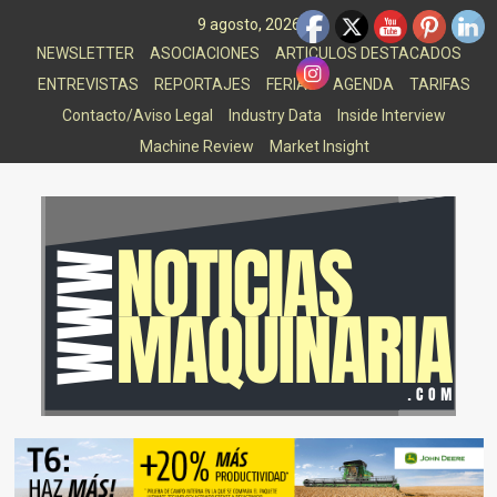
Saltar
9 agosto, 2026
al
NEWSLETTER
ASOCIACIONES
ARTICULOS DESTACADOS
contenido
ENTREVISTAS
REPORTAJES
FERIAS
AGENDA
TARIFAS
Contacto/Aviso Legal
Industry Data
Inside Interview
Machine Review
Market Insight