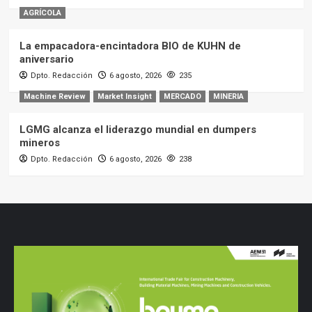
AGRÍCOLA
La empacadora-encintadora BIO de KUHN de
aniversario
Dpto. Redacción
6 agosto, 2026
235
Machine Review
Market Insight
MERCADO
MINERIA
LGMG alcanza el liderazgo mundial en dumpers
mineros
Dpto. Redacción
6 agosto, 2026
238