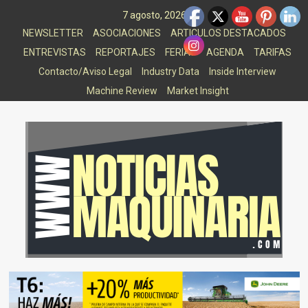
Saltar
7 agosto, 2026
al
NEWSLETTER
ASOCIACIONES
ARTICULOS DESTACADOS
contenido
ENTREVISTAS
REPORTAJES
FERIAS
AGENDA
TARIFAS
Contacto/Aviso Legal
Industry Data
Inside Interview
Machine Review
Market Insight