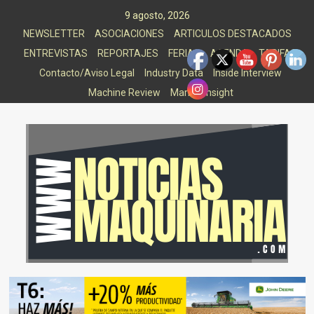
Saltar
9 agosto, 2026
al
NEWSLETTER
ASOCIACIONES
ARTICULOS DESTACADOS
contenido
ENTREVISTAS
REPORTAJES
FERIAS
AGENDA
TARIFAS
Contacto/Aviso Legal
Industry Data
Inside Interview
Machine Review
Market Insight