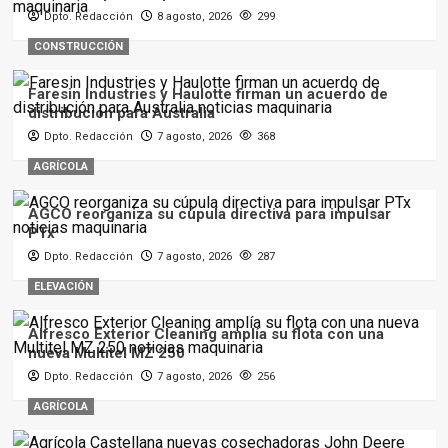
Dpto. Redacción
8 agosto, 2026
299
CONSTRUCCIÓN
Faresin Industries y Haulotte firman un acuerdo de
distribución para Australia
Dpto. Redacción
7 agosto, 2026
368
AGRÍCOLA
AGCO reorganiza su cúpula directiva para impulsar
PTx
Dpto. Redacción
7 agosto, 2026
287
ELEVACIÓN
Alfresco Exterior Cleaning amplía su flota con una
nueva Multitel MZ 250
Dpto. Redacción
7 agosto, 2026
256
AGRÍCOLA