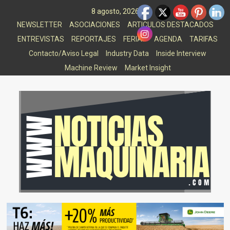
Saltar
8 agosto, 2026
al
NEWSLETTER
ASOCIACIONES
ARTICULOS DESTACADOS
contenido
ENTREVISTAS
REPORTAJES
FERIAS
AGENDA
TARIFAS
Contacto/Aviso Legal
Industry Data
Inside Interview
Machine Review
Market Insight