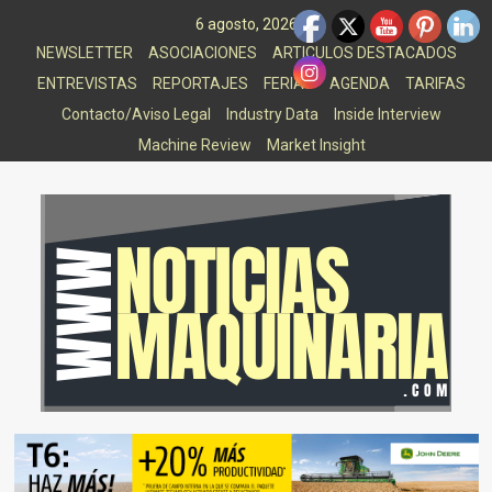
Saltar
6 agosto, 2026
al
NEWSLETTER
ASOCIACIONES
ARTICULOS DESTACADOS
contenido
ENTREVISTAS
REPORTAJES
FERIAS
AGENDA
TARIFAS
Contacto/Aviso Legal
Industry Data
Inside Interview
Machine Review
Market Insight