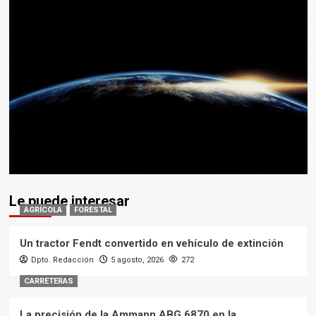
Le puede interesar
AGRÍCOLA
FORESTAL
Un tractor Fendt convertido en vehículo de extinción
Dpto. Redacción
5 agosto, 2026
272
CARRETERAS
La precisión de la Ammann ABG 6870 en la