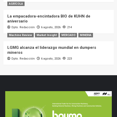
AGRÍCOLA
La empacadora-encintadora BIO de KUHN de
aniversario
Dpto. Redacción
6 agosto, 2026
214
Machine Review
Market Insight
MERCADO
MINERIA
LGMG alcanza el liderazgo mundial en dumpers
mineros
Dpto. Redacción
6 agosto, 2026
223