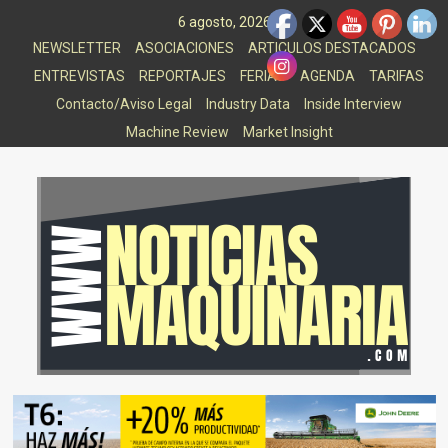
Saltar
6 agosto, 2026
al
NEWSLETTER
ASOCIACIONES
ARTICULOS DESTACADOS
contenido
ENTREVISTAS
REPORTAJES
FERIAS
AGENDA
TARIFAS
Contacto/Aviso Legal
Industry Data
Inside Interview
Machine Review
Market Insight