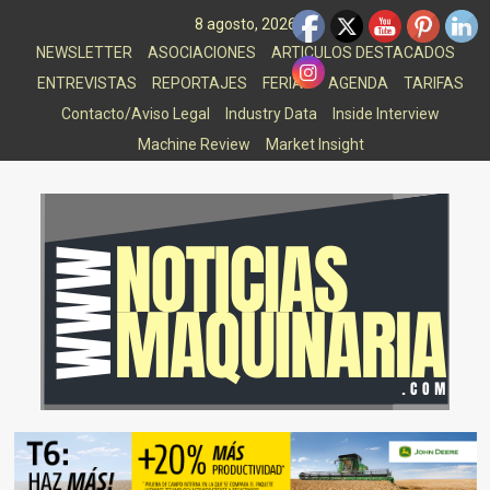
Saltar
8 agosto, 2026
al
NEWSLETTER
ASOCIACIONES
ARTICULOS DESTACADOS
contenido
ENTREVISTAS
REPORTAJES
FERIAS
AGENDA
TARIFAS
Contacto/Aviso Legal
Industry Data
Inside Interview
Machine Review
Market Insight