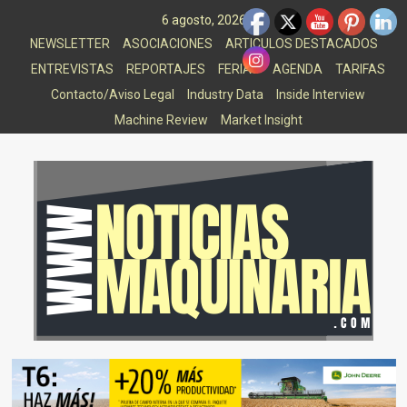
Saltar
6 agosto, 2026
al
NEWSLETTER
ASOCIACIONES
ARTICULOS DESTACADOS
contenido
ENTREVISTAS
REPORTAJES
FERIAS
AGENDA
TARIFAS
Contacto/Aviso Legal
Industry Data
Inside Interview
Machine Review
Market Insight