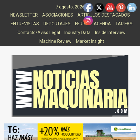
Saltar
7 agosto, 2026
al
NEWSLETTER
ASOCIACIONES
ARTICULOS DESTACADOS
contenido
ENTREVISTAS
REPORTAJES
FERIAS
AGENDA
TARIFAS
Contacto/Aviso Legal
Industry Data
Inside Interview
Machine Review
Market Insight