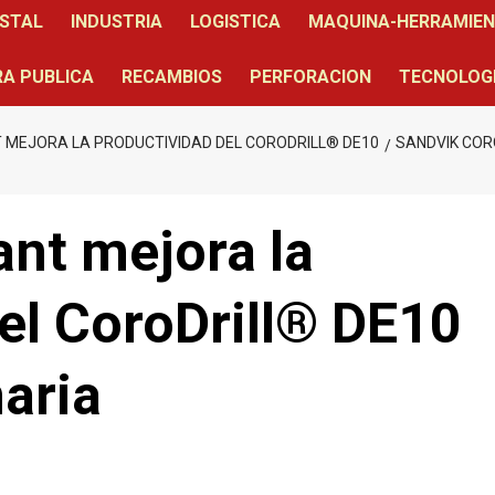
STAL
INDUSTRIA
LOGISTICA
MAQUINA-HERRAMIE
A PUBLICA
RECAMBIOS
PERFORACION
TECNOLOG
MEJORA LA PRODUCTIVIDAD DEL CORODRILL® DE10
SANDVIK COR
nt mejora la
el CoroDrill® DE10
aria