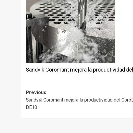
Sandvik Coromant mejora la productividad del
Post
Previous:
Sandvik Coromant mejora la productividad del CoroD
navigation
DE10