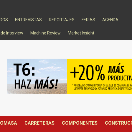
ADOS
ENTREVISTAS
REPORTAJES
FERIAS
AGENDA
ide Interview
Machine Review
Market Insight
IOMASA
CARRETERAS
COMPONENTES
CONSTRUC