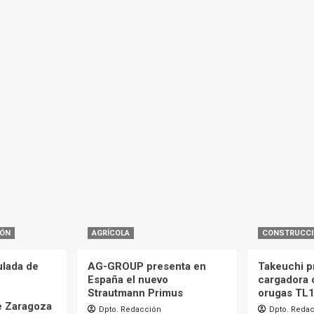
IÓN
AGRÍCOLA
CONSTRUCC
ulada de
AG-GROUP presenta en
Takeuchi p
España el nuevo
cargadora 
Strautmann Primus
orugas TL
e Zaragoza
Dpto. Redacción
Dpto. Reda