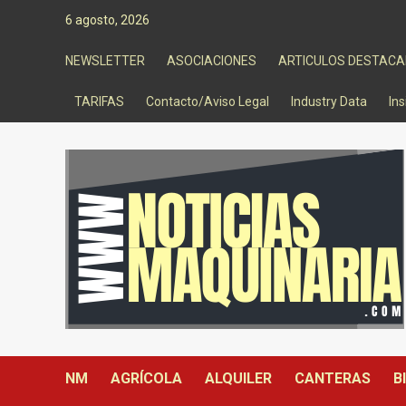
Saltar
6 agosto, 2026
al
contenido
NEWSLETTER
ASOCIACIONES
ARTICULOS DESTAC
TARIFAS
Contacto/Aviso Legal
Industry Data
Ins
NM
AGRÍCOLA
ALQUILER
CANTERAS
B