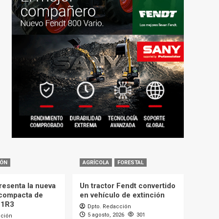
IÓN
AGRÍCOLA
FORESTAL
resenta la nueva
Un tractor Fendt convertido
compacta de
en vehículo de extinción
11R3
Dpto. Redacción
5 agosto, 2026
301
cción