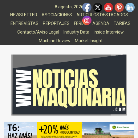
Saltar
8 agosto, 2026
al
NEWSLETTER
ASOCIACIONES
ARTICULOS DESTACADOS
contenido
ENTREVISTAS
REPORTAJES
FERIAS
AGENDA
TARIFAS
Contacto/Aviso Legal
Industry Data
Inside Interview
Machine Review
Market Insight