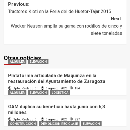
Post
Previous:
Tractores Kioti en la Feria del de Huetor-Tajar 2015
navigation
Next:
Wacker Neuson amplía su gama con rodillos de cinco y
siete toneladas
Otras noticias
ALQUILER
ELEVACIÓN
Plataforma articulada de Maquinza en la
restauración del Ayuntamiento de Zaragoza
Dpto. Redacción
6 agosto, 2026
184
ALQUILER
ELEVACIÓN
LOGISTICA
GAM duplica su beneficio hasta junio con 6,3
millones
Dpto. Redacción
5 agosto, 2026
227
CONSTRUCCIÓN
DEMOLICION RECICLAJE
ELEVACIÓN