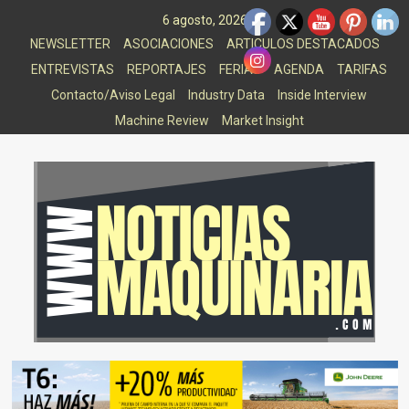
Saltar
6 agosto, 2026
al
NEWSLETTER
ASOCIACIONES
ARTICULOS DESTACADOS
contenido
ENTREVISTAS
REPORTAJES
FERIAS
AGENDA
TARIFAS
Contacto/Aviso Legal
Industry Data
Inside Interview
Machine Review
Market Insight