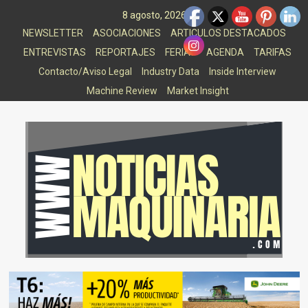
Saltar
8 agosto, 2026
al
NEWSLETTER
ASOCIACIONES
ARTICULOS DESTACADOS
contenido
ENTREVISTAS
REPORTAJES
FERIAS
AGENDA
TARIFAS
Contacto/Aviso Legal
Industry Data
Inside Interview
Machine Review
Market Insight