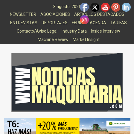
Saltar
8 agosto, 2026
al
NEWSLETTER
ASOCIACIONES
ARTICULOS DESTACADOS
contenido
ENTREVISTAS
REPORTAJES
FERIAS
AGENDA
TARIFAS
Contacto/Aviso Legal
Industry Data
Inside Interview
Machine Review
Market Insight