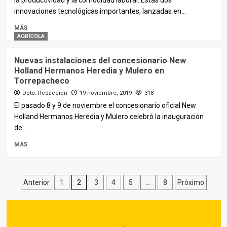
la productividad y la comodidad laboral. Estas dos
innovaciones tecnológicas importantes, lanzadas en...
MÁS
AGRÍCOLA
Nuevas instalaciones del concesionario New
Holland Hermanos Heredia y Mulero en
Torrepacheco
Dpto. Redacción
19 noviembre, 2019
318
El pasado 8 y 9 de noviembre el concesionario oficial New
Holland Hermanos Heredia y Mulero celebró la inauguración
de...
MÁS
Paginación
Anterior
1
2
3
4
5
…
8
Próximo
de
entradas