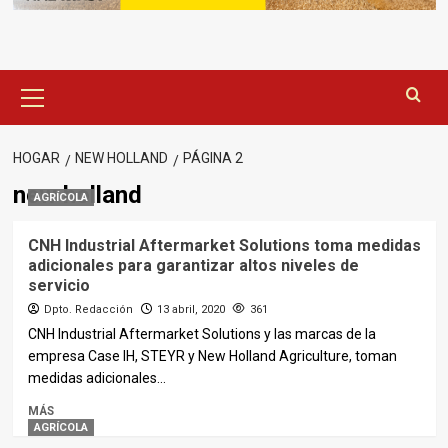
Menú
principal
HOGAR
NEW HOLLAND
PÁGINA 2
new holland
AGRÍCOLA
CNH Industrial Aftermarket Solutions toma medidas
adicionales para garantizar altos niveles de
servicio
Dpto. Redacción
13 abril, 2020
361
CNH Industrial Aftermarket Solutions y las marcas de la
empresa Case IH, STEYR y New Holland Agriculture, toman
medidas adicionales...
MÁS
AGRÍCOLA