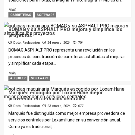
soluciones para flotas, el Magna TPMS. Magna TPMS es un...
MÁS
CARRETERAS
SOFTWARE
BOMAG y su ASPHALT PRO mejora y simplifica los
proyectos
Dpto. Redacción
24 enero, 2024
704
BOMAG ASPHALT PRO representa una revolución en los
procesos de construcción de carreteras asfaltadas al mejorar
y simplificar cada etapa...
MÁS
ALQUILER
SOFTWARE
Marqués escogido por LoxamHune mejor
proveedor en servicios centrales
Dpto. Redacción
23 enero, 2024
677
Marqués fue distinguida como mejor empresa proveedora de
servicios centrales por LoxamHune en su convención anual.
Como ya es tradicional,...