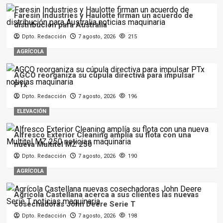
Faresin Industries y Haulotte firman un acuerdo de
distribución para Australia
Dpto. Redacción
7 agosto, 2026
215
AGRÍCOLA
AGCO reorganiza su cúpula directiva para impulsar
PTx
Dpto. Redacción
7 agosto, 2026
196
ELEVACIÓN
Alfresco Exterior Cleaning amplía su flota con una
nueva Multitel MZ 250
Dpto. Redacción
7 agosto, 2026
190
AGRÍCOLA
Agrícola Castellana acerca a sus clientes las nuevas
cosechadoras John Deere Serie T
Dpto. Redacción
7 agosto, 2026
198