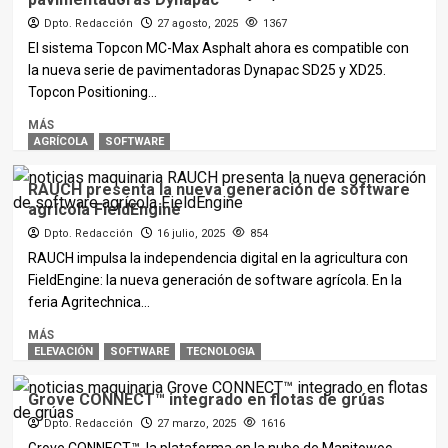
Dpto. Redacción
27 agosto, 2025
1367
El sistema Topcon MC-Max Asphalt ahora es compatible con
la nueva serie de pavimentadoras Dynapac SD25 y XD25.
Topcon Positioning...
MÁS
AGRÍCOLA
SOFTWARE
RAUCH presenta la nueva generación de software
agrícola FieldEngine
Dpto. Redacción
16 julio, 2025
854
RAUCH impulsa la independencia digital en la agricultura con
FieldEngine: la nueva generación de software agrícola. En la
feria Agritechnica...
MÁS
ELEVACIÓN
SOFTWARE
TECNOLOGIA
Grove CONNECT™ integrado en flotas de grúas
Dpto. Redacción
27 marzo, 2025
1616