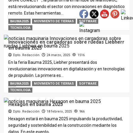
Grove CONNECT™, la plataforma en la nube de Manitowoc,
está revolucionando el sector con innovaciones en diagnóstico
remoto. Estas herramientas...
BAUMA2025
MOVIMIENTO DE TIERRAS
SOFTWARE
MÁS
TECNOLOGIA
Innovaciones en cargadoras sobre ruedas Liebherr
en bauma 2025
Dpto. Redacción
24 marzo, 2025
1516
En la feria Bauma 2025, Liebher presentará dos
revolucionarias innovaciones en digitalización y en tecnologías
de propulsión. La primera es...
BAUMA2025
MOVIMIENTO DE TIERRAS
SOFTWARE
MÁS
TECNOLOGIA
Hexagon en bauma 2025
Dpto. Redacción
18 febrero, 2025
966
Hexagon estará en bauma 2025 impulsando la productividad,
seguridad y sostenibilidad en la construcción mediante los
datos. En este evento,...