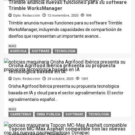
Trimble anuncia nuevas funciones para su software
Trimble WorksManager
Dpto. Redacción
12 noviembre, 2025
994
Trimble anuncia nuevas funciones para su software Trimble
WorksManager, incluyendo capacidades de compartición de
diseños que representan un importante avance...
MÁS
AGRÍCOLA
SOFTWARE
TECNOLOGIA
Orisha Agrifood Ibérica presenta su propuesta
tecnológica basada en IA
Dpto. Redacción
24 octubre, 2025
1041
Orisha Agrifood Ibérica presenta su propuesta tecnológica
basada en IA y cloud para el sector agroalimentario. El sector
agroalimentario español...
MÁS
CARRETERAS
OBRA PUBLICA
SOFTWARE
TECNOLOGIA
Topcon MC-Max Asphalt compatible con las nuevas
pavimentadoras Dynapac