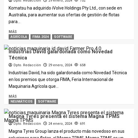
Dpto. Redacción
29 enero, 2024
732
Komatsu ha adquirido iVolve Holdings Pty Ltd., con sede en
Australia, para aumentar sus ofertas de gestión de flotas
para...
MÁS
AGRÍCOLA
FIMA 2024
SOFTWARE
Industrias David galardonada como Novedad
Técnica
Dpto. Redacción
29 enero, 2024
658
Industrias David, ha sido galardonada como Novedad Técnica
en los premios que otorga FIMA, Feria Internacional de
Maquinaria Agrícola que...
MÁS
NEUMÁTICOS
SOFTWARE
Magna Tyres presenta el sistema Magna TPMS
Dpto. Redacción
24 enero, 2024
691
Magna Tyres Group lanza el producto más novedoso en sus