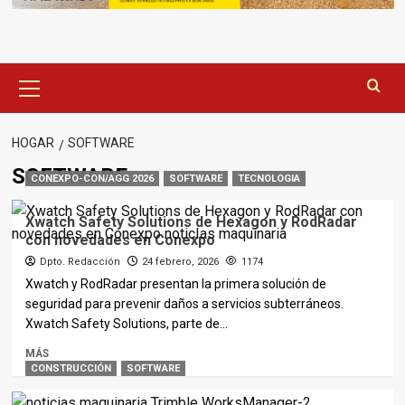
Menú
principal
HOGAR
SOFTWARE
SOFTWARE
CONEXPO-CON/AGG 2026
SOFTWARE
TECNOLOGIA
Xwatch Safety Solutions de Hexagon y RodRadar
con novedades en Conexpo
Dpto. Redacción
24 febrero, 2026
1174
Xwatch y RodRadar presentan la primera solución de
seguridad para prevenir daños a servicios subterráneos.
Xwatch Safety Solutions, parte de...
MÁS
CONSTRUCCIÓN
SOFTWARE