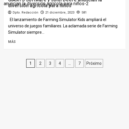
diversión agrícola para niños
Dpto. Redacción
21 diciembre, 2023
581
El lanzamiento de Farming Simulator Kids ampliará el
universo de juegos familiares. La aclamada serie de Farming
Simulator siempre...
MÁS
Paginación
1
2
3
4
…
7
Próximo
de
entradas