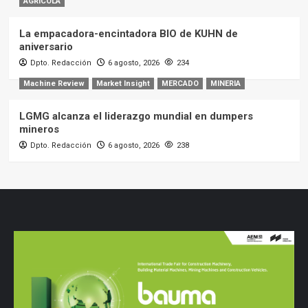
AGRÍCOLA
La empacadora-encintadora BIO de KUHN de
aniversario
Dpto. Redacción
6 agosto, 2026
234
Machine Review
Market Insight
MERCADO
MINERIA
LGMG alcanza el liderazgo mundial en dumpers
mineros
Dpto. Redacción
6 agosto, 2026
238