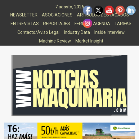
Saltar
7 agosto, 2026
al
NEWSLETTER
ASOCIACIONES
ARTICULOS DESTACADOS
contenido
ENTREVISTAS
REPORTAJES
FERIAS
AGENDA
TARIFAS
Contacto/Aviso Legal
Industry Data
Inside Interview
Machine Review
Market Insight