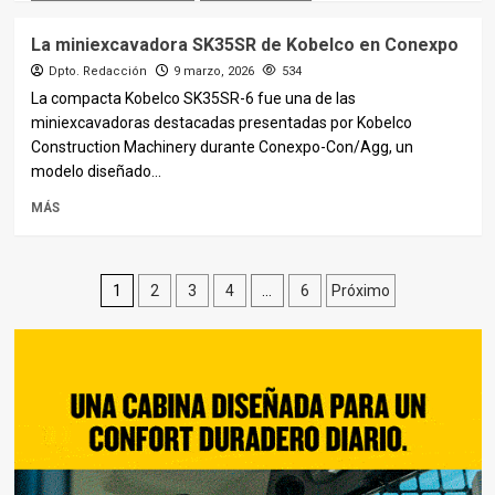
La miniexcavadora SK35SR de Kobelco en Conexpo
Dpto. Redacción
9 marzo, 2026
534
La compacta Kobelco SK35SR-6 fue una de las
miniexcavadoras destacadas presentadas por Kobelco
Construction Machinery durante Conexpo-Con/Agg, un
modelo diseñado...
MÁS
Paginación
1
2
3
4
…
6
Próximo
de
entradas