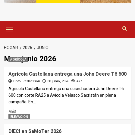
Menú
principal
HOGAR
2026
JUNIO
Mes:
junio 2026
AGRÍCOLA
Agrícola Castellana entrega una John Deere T6 600
Dpto. Redacción
30 junio, 2026
477
Agrícola Castellana entrega una cosechadora John Deere T6
600 con corte RA25 a Avícola Velasco Sacristán en plena
campaña. En...
MÁS
ELEVACIÓN
DIECI en SaMoTer 2026