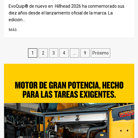
EvoQuip® de nuevo en Hillhead 2026 ha conmemorado sus
diez años desde el lanzamiento oficial de la marca. La
edición...
MÁS
Paginación
1
2
3
4
…
9
Próximo
de
entradas