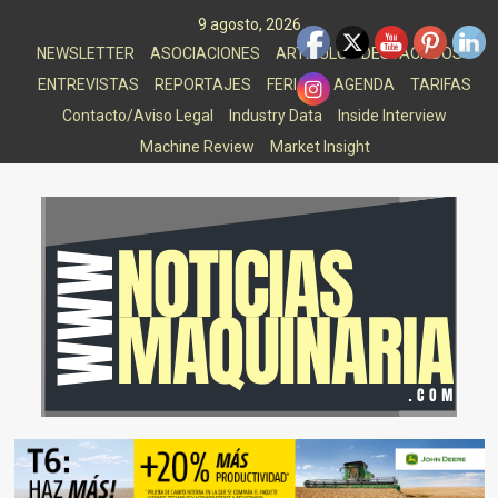
Saltar
9 agosto, 2026
al
NEWSLETTER
ASOCIACIONES
ARTICULOS DESTACADOS
contenido
ENTREVISTAS
REPORTAJES
FERIAS
AGENDA
TARIFAS
Contacto/Aviso Legal
Industry Data
Inside Interview
Machine Review
Market Insight