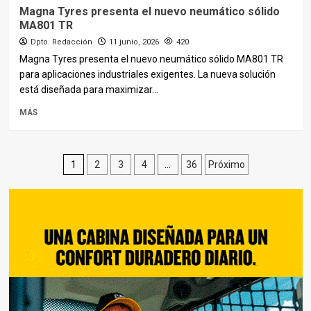
Magna Tyres presenta el nuevo neumático sólido
MA801 TR
Dpto. Redacción
11 junio, 2026
420
Magna Tyres presenta el nuevo neumático sólido MA801 TR
para aplicaciones industriales exigentes. La nueva solución
está diseñada para maximizar...
MÁS
Paginación
1
2
3
4
…
36
Próximo
de
entradas