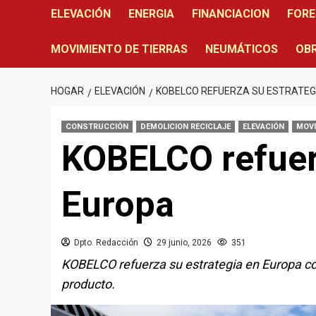
ELEVACIÓN
ENERGIA
FINANCIACION
FORE
MOVIMIENTO DE TIERRAS
NEUMÁTICOS
OBR
HOGAR
ELEVACIÓN
KOBELCO REFUERZA SU ESTRATEG
CONSTRUCCIÓN
DEMOLICION RECICLAJE
ELEVACIÓN
MOVI
KOBELCO refuer
Europa
Dpto. Redacción
29 junio, 2026
351
KOBELCO refuerza su estrategia en Europa con
producto.