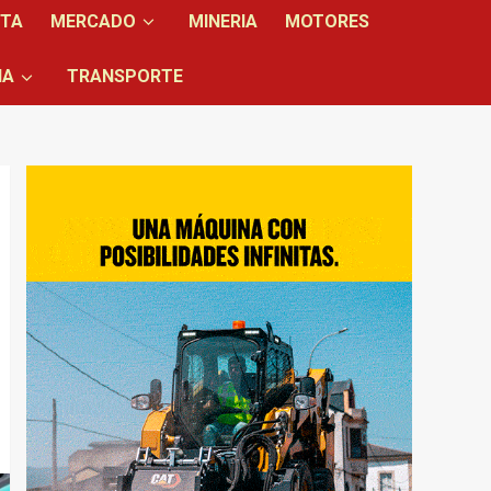
NTA
MERCADO
MINERIA
MOTORES
IA
TRANSPORTE