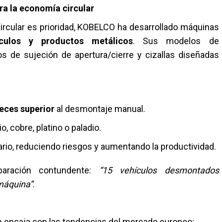
ra la economía circular
rcular es prioridad, KOBELCO ha desarrollado máquinas
culos y productos metálicos
. Sus modelos de
s de sujeción de apertura/cierre y cizallas diseñadas
eces superior
al desmontaje manual.
, cobre, platino o paladio.
ario, reduciendo riesgos y aumentando la productividad.
aración contundente:
“15 vehículos desmontados
máquina”
.
n encaja con las tendencias del mercado europeo: