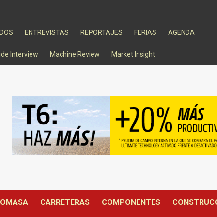
ADOS
ENTREVISTAS
REPORTAJES
FERIAS
AGENDA
ide Interview
Machine Review
Market Insight
IOMASA
CARRETERAS
COMPONENTES
CONSTRUC