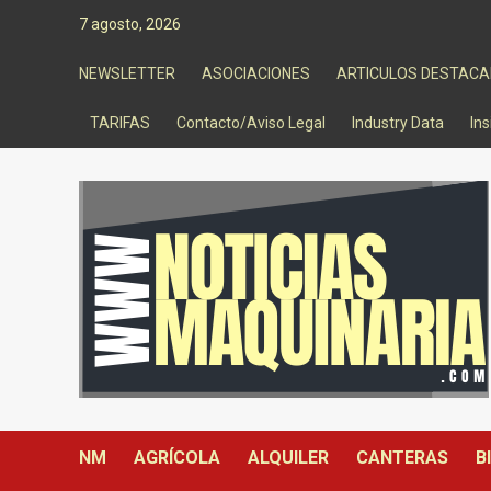
Saltar
7 agosto, 2026
al
contenido
NEWSLETTER
ASOCIACIONES
ARTICULOS DESTAC
TARIFAS
Contacto/Aviso Legal
Industry Data
Ins
NM
AGRÍCOLA
ALQUILER
CANTERAS
B