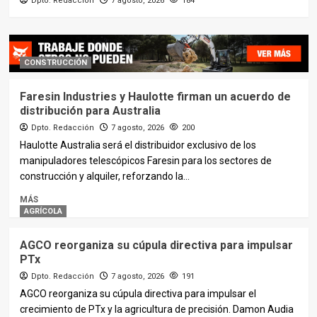
Dpto. Redacción
7 agosto, 2026
184
AGRÍCOLA
REPORTAJES
Conociendo la fábrica de
MASCHIO GASPARDO en
Cadoneghe
CONSTRUCCIÓN
4
Faresin Industries y Haulotte firman un acuerdo de
distribución para Australia
RECAMBIOS
REPORTAJES
El nuevo centro logístico de TVH
Dpto. Redacción
7 agosto, 2026
200
5
Haulotte Australia será el distribuidor exclusivo de los
manipuladores telescópicos Faresin para los sectores de
construcción y alquiler, reforzando la...
MÁS
AGRÍCOLA
AGCO reorganiza su cúpula directiva para impulsar
PTx
Dpto. Redacción
7 agosto, 2026
191
AGCO reorganiza su cúpula directiva para impulsar el
crecimiento de PTx y la agricultura de precisión. Damon Audia