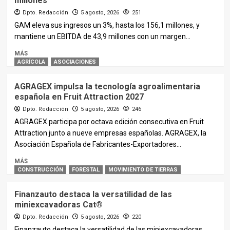
millones
Dpto. Redacción
5 agosto, 2026
251
GAM eleva sus ingresos un 3%, hasta los 156,1 millones, y
mantiene un EBITDA de 43,9 millones con un margen...
MÁS
AGRÍCOLA
ASOCIACIONES
AGRAGEX impulsa la tecnología agroalimentaria
española en Fruit Attraction 2027
Dpto. Redacción
5 agosto, 2026
246
AGRAGEX participa por octava edición consecutiva en Fruit
Attraction junto a nueve empresas españolas. AGRAGEX, la
Asociación Española de Fabricantes-Exportadores...
MÁS
CONSTRUCCIÓN
FORESTAL
MOVIMIENTO DE TIERRAS
Finanzauto destaca la versatilidad de las
miniexcavadoras Cat®
Dpto. Redacción
5 agosto, 2026
220
Finanzauto destaca la versatilidad de las miniexcavadoras