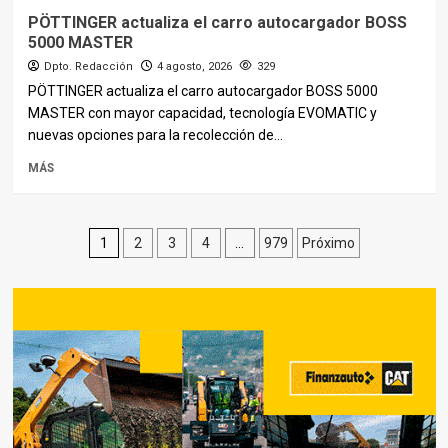
PÖTTINGER actualiza el carro autocargador BOSS
5000 MASTER
Dpto. Redacción
4 agosto, 2026
329
PÖTTINGER actualiza el carro autocargador BOSS 5000
MASTER con mayor capacidad, tecnología EVOMATIC y
nuevas opciones para la recolección de...
MÁS
Paginación
1
2
3
4
…
979
Próximo
de
entradas