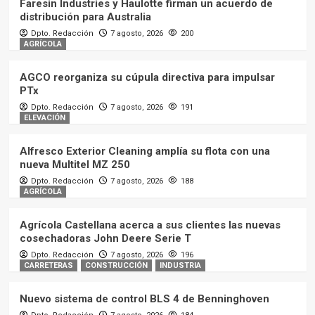
Faresin Industries y Haulotte firman un acuerdo de
distribución para Australia
Dpto. Redacción
7 agosto, 2026
200
RECAMBIOS
REPORTAJES
AGRÍCOLA
El nuevo centro logístico de TVH
5
AGCO reorganiza su cúpula directiva para impulsar
PTx
AGRÍCOLA
REPORTAJES
Dpto. Redacción
7 agosto, 2026
191
Conociendo la fábrica de Morsano
ELEVACIÓN
al Tagliamento de Maschio
Gaspardo
1
Alfresco Exterior Cleaning amplía su flota con una
nueva Multitel MZ 250
AGRÍCOLA
REPORTAJES
Dpto. Redacción
7 agosto, 2026
188
AGRÍCOLA
Conociendo la fábrica de
Concordia Sagittaria de Maschio
Gaspardo
Agrícola Castellana acerca a sus clientes las nuevas
2
cosechadoras John Deere Serie T
Dpto. Redacción
7 agosto, 2026
196
AGRÍCOLA
REPORTAJES
CARRETERAS
CONSTRUCCIÓN
INDUSTRIA
Conociendo la sede central de
MASCHIO GASPARDO en
Campodarsego
Nuevo sistema de control BLS 4 de Benninghoven
3