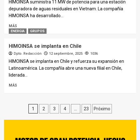
HIMOINSA suministra 11 MW de potencia para una estación
depuradora de aguas residuales en Vietnam. La compañía
HIMOINSA ha desarrollado...
MÁS
ENERGIA
GRUPOS
HIMOINSA se implanta en Chile
Dpto. Redacción
12 septiembre, 2025
1036
HIMOINSA se implanta en Chile y refuerza su expansión en
Latinoamérica. La compañía abre una nueva filial en Chile,
liderada...
MÁS
Paginación
1
2
3
4
…
23
Próximo
de
entradas