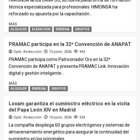
HIMOINSA lanza CAMPUS, su nueva plataforma de formación
técnica especializada para profesionales. HIMOINSA ha
reforzado su apuesta por la capacitación...
MÁS
ALQUILER
ELEVACIÓN
ENERGIA
GRUPOS
PRAMAC participa en la 32ª Convención de ANAPAT
Dpto. Redacción
12 junio, 2026
443
PRAMAC participa como Patrocinador Oro en la 32ª
Convención de ANAPAT y presenta PRAMAC Link. Innovación
digital y gestión inteligente...
MÁS
ALQUILER
ENERGIA
GRUPOS
Loxam garantiza el suministro eléctrico en la visita
del Papa León XIV en Madrid
Dpto. Redacción
10 junio, 2026
524
La compañía despliega 60 grupos electrógenos y sistemas de
almacenamiento energético para asegurar la continuidad del
suministro en los principales...