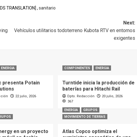
EDS TRANSLATION] ,
sanitario
Next:
ying
Vehículos utilitarios todoterreno Kubota RTV en entornos
exigentes
ENERGIA
COMPONENTES
ENERGIA
 presenta Potain
Turntide inicia la producción de
utions
baterías para Hitachi Rail
cción
22 julio, 2026
Dpto. Redacción
20 julio, 2026
367
ENERGIA
GRUPOS
RUPOS
MOVIMIENTO DE TIERRAS
nergy en un proyecto
Atlas Copco optimiza el