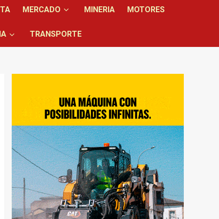
NTA
MERCADO
MINERIA
MOTORES
IA
TRANSPORTE