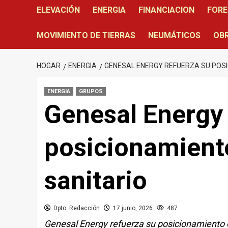
ELEVACIÓN
ENERGIA
FINANCIACION
FORE
MOVIMIENTO DE TIERRAS
NEUMÁTICOS
OBR
HOGAR
ENERGIA
GENESAL ENERGY REFUERZA SU POSI
ENERGIA
GRUPOS
Genesal Energy 
posicionamiento
sanitario
Dpto. Redacción
17 junio, 2026
487
Genesal Energy refuerza su posicionamiento e