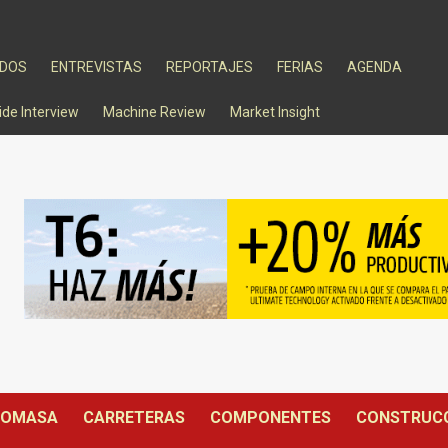
ADOS
ENTREVISTAS
REPORTAJES
FERIAS
AGENDA
ide Interview
Machine Review
Market Insight
IOMASA
CARRETERAS
COMPONENTES
CONSTRUC