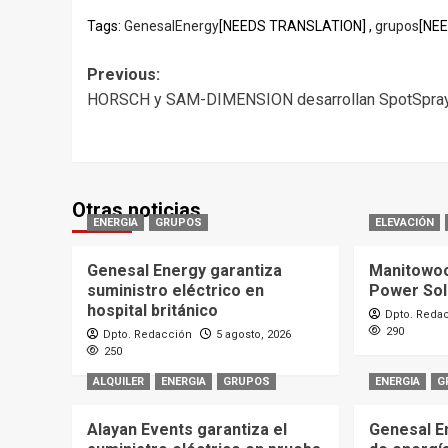
Tags:
GenesalEnergy
[NEEDS TRANSLATION] ,
grupos
[NE
Post
Previous:
HORSCH y SAM-DIMENSION desarrollan SpotSpra
navigation
Otras noticias
ENERGIA
GRUPOS
ELEVACIÓN
Genesal Energy garantiza
Manitowoc
suministro eléctrico en
Power Sol
hospital británico
Dpto. Reda
290
Dpto. Redacción
5 agosto, 2026
250
ALQUILER
ENERGIA
GRUPOS
ENERGIA
G
Alayan Events garantiza el
Genesal E