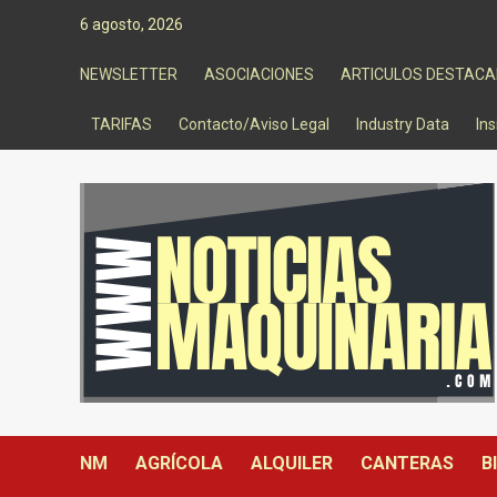
Saltar
6 agosto, 2026
al
contenido
NEWSLETTER
ASOCIACIONES
ARTICULOS DESTAC
TARIFAS
Contacto/Aviso Legal
Industry Data
Ins
NM
AGRÍCOLA
ALQUILER
CANTERAS
B