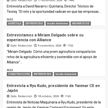
Dpto. Redacción
17 diciembre, 2024
1485
Entrevista a David Navarro i Quintana, Director Técnico de
Tecniq: "El reto y la oportunidad radican en que las empresas...
MÁS
AGRÍCOLA
ENTREVISTAS
Inside Interview
NEUMÁTICOS
Entrevistamos a Miriam Delgado sobre su
experiencia con Alliance
Dpto. Redacción
4 noviembre, 2024
1752
"Miriam Delgado: Cómo una joven agricultora conquista los
retos de la agricultura eficiente y sostenible con el apoyo de
Alliance"...
MÁS
CONSTRUCCIÓN
ENTREVISTAS
Inside Interview
Entrevista a Ryu Kudo, presidente de Yanmar CE en
Japón
Dpto. Redacción
18 octubre, 2024
1165
Entrevista de Noticias Maquinaria a Ryu Kudo, presidente de la
región de Japón de Yanmar Compact Equipment. En esta