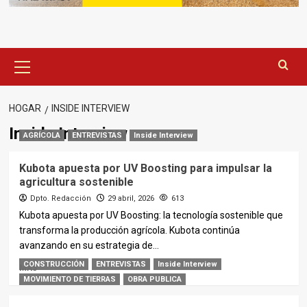
Menú
principal
HOGAR
INSIDE INTERVIEW
Inside Interview
AGRÍCOLA
ENTREVISTAS
Inside Interview
Kubota apuesta por UV Boosting para impulsar la
agricultura sostenible
Dpto. Redacción
29 abril, 2026
613
Kubota apuesta por UV Boosting: la tecnología sostenible que
transforma la producción agrícola. Kubota continúa
avanzando en su estrategia de...
CONSTRUCCIÓN
ENTREVISTAS
Inside Interview
MÁS
MOVIMIENTO DE TIERRAS
OBRA PUBLICA