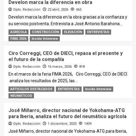
Develon marca la diferencia en obra
Dpto. Redacción
22 abril, 2026
465
Develon marca la diferencia en la obra gracias a la confianza y
su servicio postventa. Entrevista a José Antonio Barahona...
AGRÍCOLA
CONSTRUCCIÓN
ELEVACIÓN
ENTREVISTAS
MÁS
FIMA 2026
Inside Interview
Ciro Correggi, CEO de DIECI, repasa el presente y
el futuro de la compañía
Dpto. Redacción
16 marzo, 2026
818
En el marco de la feria FIMA 2026, Ciro Correggi, CEO de DIECI
analiza los resultados de 2025, las...
ARTICULOS DESTACADOS
ENTREVISTAS
Inside Interview
MÁS
NEUMÁTICOS
José Miñarro, director nacional de Yokohama-ATG
para Iberia, analiza el futuro del neumático agrícola
Dpto. Redacción
1 diciembre, 2025
1409
José Miñarro, director nacional de Yokohama-ATG para Iberia,