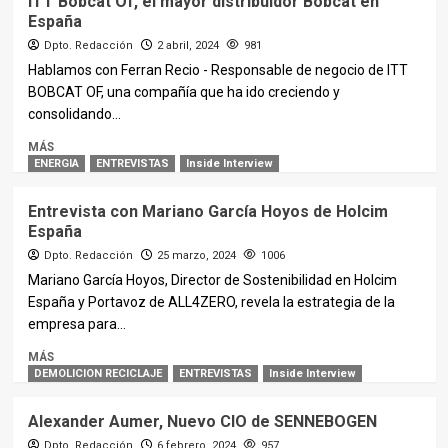
ITT Bobcat Of, el mayor distribuidor Bobcat en
España
Dpto. Redacción
2 abril, 2024
981
Hablamos con Ferran Recio - Responsable de negocio de ITT
BOBCAT OF, una compañía que ha ido creciendo y
consolidando...
MÁS
ENERGIA
ENTREVISTAS
Inside Interview
Entrevista con Mariano García Hoyos de Holcim
España
Dpto. Redacción
25 marzo, 2024
1006
Mariano García Hoyos, Director de Sostenibilidad en Holcim
España y Portavoz de ALL4ZERO, revela la estrategia de la
empresa para...
MÁS
DEMOLICION RECICLAJE
ENTREVISTAS
Inside Interview
Alexander Aumer, Nuevo CIO de SENNEBOGEN
Dpto. Redacción
6 febrero, 2024
957