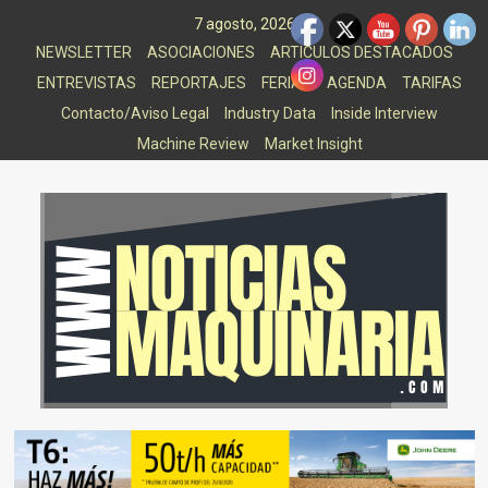
Saltar
7 agosto, 2026
al
NEWSLETTER
ASOCIACIONES
ARTICULOS DESTACADOS
contenido
ENTREVISTAS
REPORTAJES
FERIAS
AGENDA
TARIFAS
Contacto/Aviso Legal
Industry Data
Inside Interview
Machine Review
Market Insight