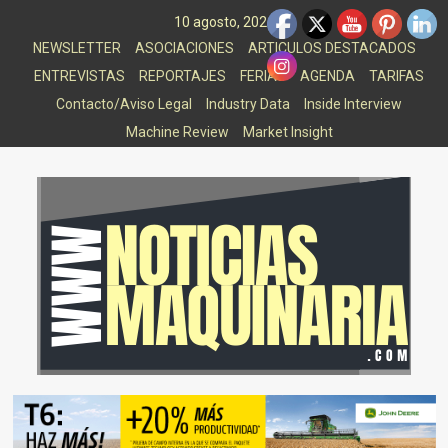
Saltar
10 agosto, 2026
al
NEWSLETTER
ASOCIACIONES
ARTICULOS DESTACADOS
contenido
ENTREVISTAS
REPORTAJES
FERIAS
AGENDA
TARIFAS
Contacto/Aviso Legal
Industry Data
Inside Interview
Machine Review
Market Insight