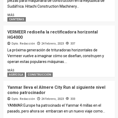
piezas para maquinaria de construcción en la República de
Sudáfrica. Hitachi Construction Machinery...
MÁS
CANTERAS
VERMEER rediseña la rectificadora horizontal
HG4000
Dpto. Redacción
24 febrero, 2023
337
La próxima generación de trituradoras horizontales de
Vermeer vuelve a imaginar cómo se diseñan, construyen y
operan estas populares máquinas....
MÁS
AGRÍCOLA
CONSTRUCCIÓN
Yanmar lleva el Almere City Run al siguiente nivel
como patrocinador
Dpto. Redacción
24 febrero, 2023
333
YANMAR Europe ha patrocinado el Yanmar 4 millas en el
pasado, pero ahora se embarcan en un nuevo viaje como...