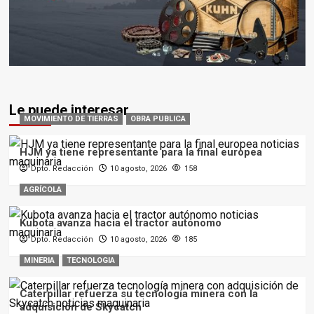
Le puede interesar
MOVIMIENTO DE TIERRAS
OBRA PUBLICA
HJM ya tiene representante para la final europea
Dpto. Redacción
10 agosto, 2026
158
AGRÍCOLA
Kubota avanza hacia el tractor autónomo
Dpto. Redacción
10 agosto, 2026
185
MINERIA
TECNOLOGIA
Caterpillar refuerza su tecnología minera con la
adquisición de Skycatch