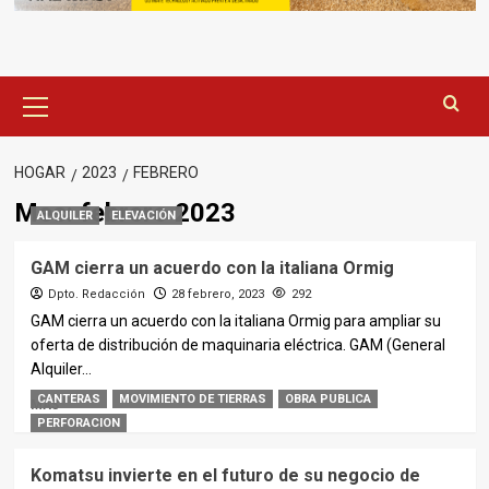
Menú
principal
HOGAR
2023
FEBRERO
Mes:
febrero 2023
ALQUILER
ELEVACIÓN
GAM cierra un acuerdo con la italiana Ormig
Dpto. Redacción
28 febrero, 2023
292
GAM cierra un acuerdo con la italiana Ormig para ampliar su
oferta de distribución de maquinaria eléctrica. GAM (General
Alquiler...
CANTERAS
MOVIMIENTO DE TIERRAS
OBRA PUBLICA
MÁS
PERFORACION
Komatsu invierte en el futuro de su negocio de