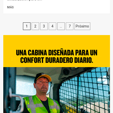
MÁS
Paginación
1
2
3
4
…
7
Próximo
de
entradas