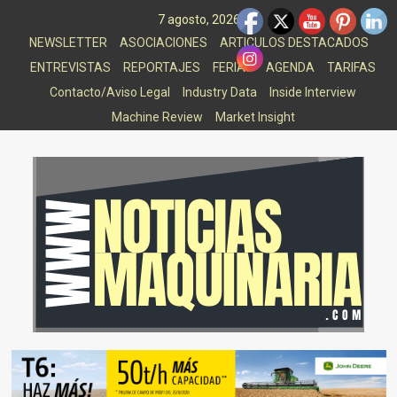
Saltar
7 agosto, 2026
al
NEWSLETTER
ASOCIACIONES
ARTICULOS DESTACADOS
contenido
ENTREVISTAS
REPORTAJES
FERIAS
AGENDA
TARIFAS
Contacto/Aviso Legal
Industry Data
Inside Interview
Machine Review
Market Insight