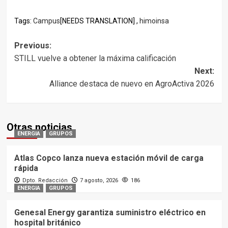
Tags:
Campus
[NEEDS TRANSLATION] ,
himoinsa
Post
Previous:
STILL vuelve a obtener la máxima calificación
navigation
Next:
Alliance destaca de nuevo en AgroActiva 2026
Otras noticias
ENERGIA
GRUPOS
Atlas Copco lanza nueva estación móvil de carga
rápida
Dpto. Redacción
7 agosto, 2026
186
ENERGIA
GRUPOS
Genesal Energy garantiza suministro eléctrico en
hospital británico