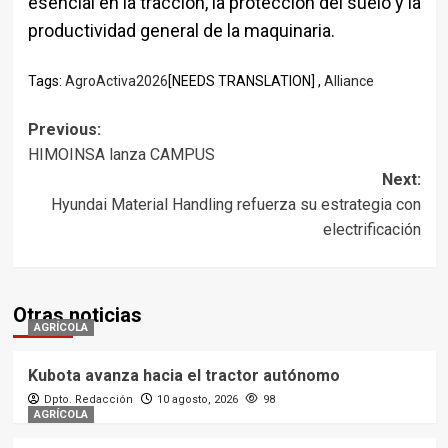
esencial en la tracción, la protección del suelo y la
productividad general de la maquinaria.
Tags:
AgroActiva2026
[NEEDS TRANSLATION] ,
Alliance
Post
Previous:
HIMOINSA lanza CAMPUS
navigation
Next:
Hyundai Material Handling refuerza su estrategia con
electrificación
Otras noticias
AGRÍCOLA
Kubota avanza hacia el tractor autónomo
Dpto. Redacción
10 agosto, 2026
98
AGRÍCOLA