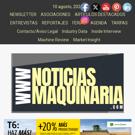
Saltar
10 agosto, 2026
al
NEWSLETTER
ASOCIACIONES
ARTICULOS DESTACADOS
contenido
ENTREVISTAS
REPORTAJES
FERIAS
AGENDA
TARIFAS
Contacto/Aviso Legal
Industry Data
Inside Interview
Machine Review
Market Insight