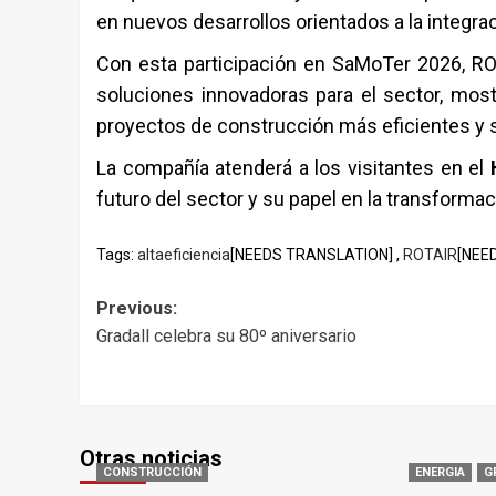
en nuevos desarrollos orientados a la integr
Con esta participación en
SaMoTer 2026
,
RO
soluciones innovadoras para el sector, mos
proyectos de construcción más eficientes y 
La compañía atenderá a los visitantes en el
futuro del sector y su papel en la transforma
Tags:
altaeficiencia
[NEEDS TRANSLATION] ,
ROTAIR
[NEE
Post
Previous:
Gradall celebra su 80º aniversario
navigation
Otras noticias
CONSTRUCCIÓN
ENERGIA
G