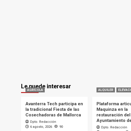
Le puede interesar
AGRÍCOLA
ALQUILER
ELEVAC
Avanterra Tech participa en
Plataforma artic
la tradicional Fiesta de las
Maquinza en la
Cosechadoras de Mallorca
restauración del
Ayuntamiento d
Dpto. Redacción
6 agosto, 2026
90
Dpto. Redacción