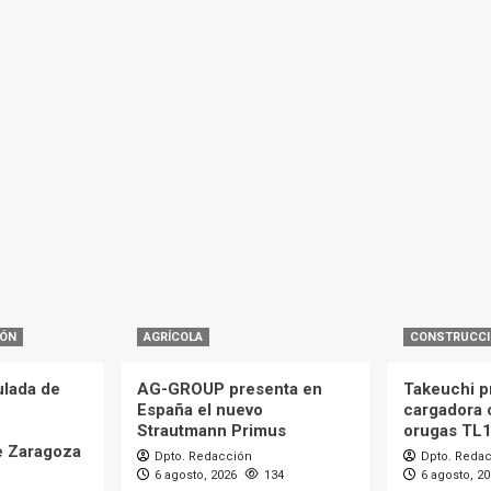
IÓN
AGRÍCOLA
CONSTRUCC
ulada de
AG-GROUP presenta en
Takeuchi p
España el nuevo
cargadora 
Strautmann Primus
orugas TL
e Zaragoza
Dpto. Redacción
Dpto. Reda
6 agosto, 2026
134
6 agosto, 2