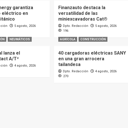
nergy garantiza
Finanzauto destaca la
 eléctrico en
versatilidad de las
ritánico
miniexcavadoras Cat®
cción
5 agosto, 2026
Dpto. Redacción
5 agosto, 2026
196
IÓN
NEUMÁTICOS
AGRÍCOLA
CONSTRUCCIÓN
l lanza el
40 cargadoras eléctricas SANY
act A/T²
en una gran arrocera
tailandesa
cción
4 agosto, 2026
Dpto. Redacción
4 agosto, 2026
270