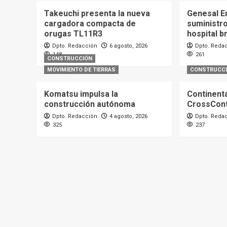
Takeuchi presenta la nueva
Genesal E
cargadora compacta de
suministro
orugas TL11R3
hospital b
Dpto. Redacción
6 agosto, 2026
Dpto. Reda
148
261
CONSTRUCCIÓN
MOVIMIENTO DE TIERRAS
CONSTRUCC
Komatsu impulsa la
Continenta
construcción autónoma
CrossCont
Dpto. Redacción
4 agosto, 2026
Dpto. Reda
325
237