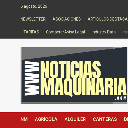
Saltar
6 agosto, 2026
al
contenido
NEWSLETTER
ASOCIACIONES
ARTICULOS DESTAC
TARIFAS
Contacto/Aviso Legal
Industry Data
Ins
NM
AGRÍCOLA
ALQUILER
CANTERAS
B