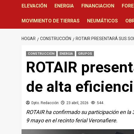
ELEVACIÓN
ENERGIA
FINANCIACION
FORE
MOVIMIENTO DE TIERRAS
NEUMÁTICOS
OBR
HOGAR
CONSTRUCCIÓN
ROTAIR PRESENTARÁ SUS SOL
CONSTRUCCIÓN
ENERGIA
GRUPOS
ROTAIR present
de alta eficien
Dpto. Redacción
23 abril, 2026
544
ROTAIR ha confirmado su participación en la 
9 mayo en el recinto ferial Veronafiere.