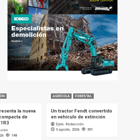
IÓN
AGRÍCOLA
FORESTAL
resenta la nueva
Un tractor Fendt convertido
compacta de
en vehículo de extinción
11R3
Dpto. Redacción
5 agosto, 2026
301
cción
026
148