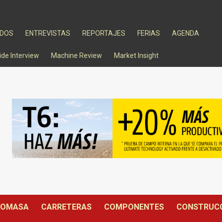
ADOS
ENTREVISTAS
REPORTAJES
FERIAS
AGENDA
ide Interview
Machine Review
Market Insight
IOMASA
CARRETERAS
COMPONENTES
CONSTRUC