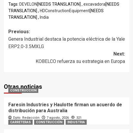
Tags:
DEVELON
[NEEDS TRANSLATION] ,
excavadora
[NEEDS
TRANSLATION] ,
HDConstructionEquipment
[NEEDS
TRANSLATION] ,
India
Post
Previous:
Genera Industrial destaca la potencia eléctrica de la Yale
navigation
ERP2.0-3.5MXLG
Next:
KOBELCO refuerza su estrategia en Europa
Otras noticias
CONSTRUCCIÓN
Faresin Industries y Haulotte firman un acuerdo de
distribución para Australia
Dpto. Redacción
7 agosto, 2026
321
CARRETERAS
CONSTRUCCIÓN
INDUSTRIA