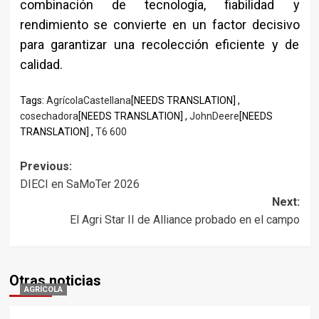
combinación de tecnología, fiabilidad y
rendimiento se convierte en un factor decisivo
para garantizar una recolección eficiente y de
calidad.
Tags:
AgrícolaCastellana
[NEEDS TRANSLATION] ,
cosechadora
[NEEDS TRANSLATION] ,
JohnDeere
[NEEDS
TRANSLATION] ,
T6 600
Post
Previous:
DIECI en SaMoTer 2026
navigation
Next:
El Agri Star II de Alliance probado en el campo
Otras noticias
AGRÍCOLA