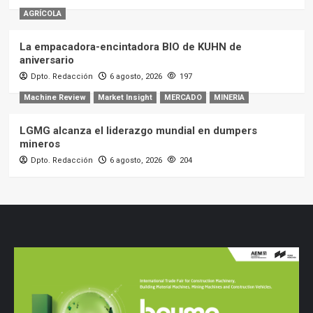
AGRÍCOLA
La empacadora-encintadora BIO de KUHN de
aniversario
Dpto. Redacción
6 agosto, 2026
197
Machine Review
Market Insight
MERCADO
MINERIA
LGMG alcanza el liderazgo mundial en dumpers
mineros
Dpto. Redacción
6 agosto, 2026
204