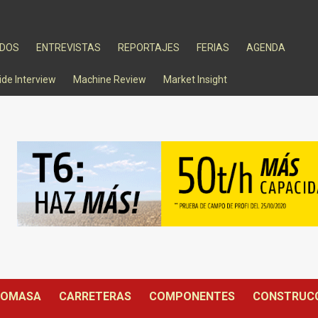
ADOS
ENTREVISTAS
REPORTAJES
FERIAS
AGENDA
ide Interview
Machine Review
Market Insight
IOMASA
CARRETERAS
COMPONENTES
CONSTRUC