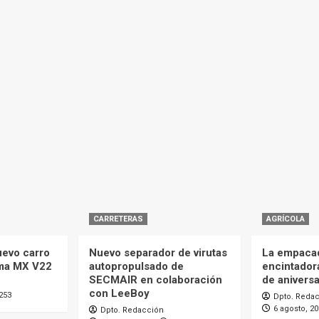
CARRETERAS
AGRÍCOLA
uevo carro
Nuevo separador de virutas
La empaca
ma MX V22
autopropulsado de
encintador
SECMAIR en colaboración
de aniversa
con LeeBoy
253
Dpto. Reda
6 agosto, 2
Dpto. Redacción