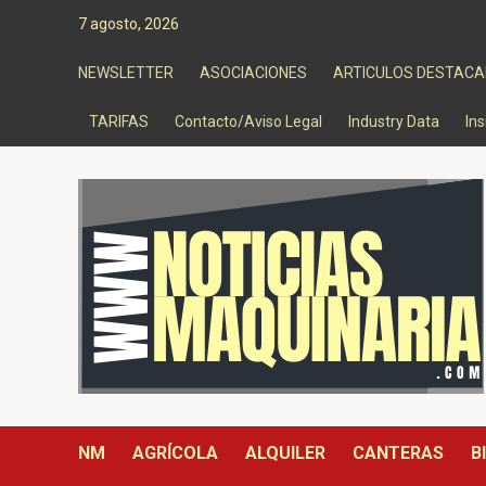
Saltar
7 agosto, 2026
al
contenido
NEWSLETTER
ASOCIACIONES
ARTICULOS DESTAC
TARIFAS
Contacto/Aviso Legal
Industry Data
Ins
NM
AGRÍCOLA
ALQUILER
CANTERAS
B