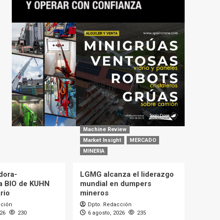
Machine Review
Market Insight
MERCADO
MINERIA
dora-
LGMG alcanza el liderazgo
a BIO de KUHN
mundial en dumpers
rio
mineros
cción
Dpto. Redacción
026
230
6 agosto, 2026
235