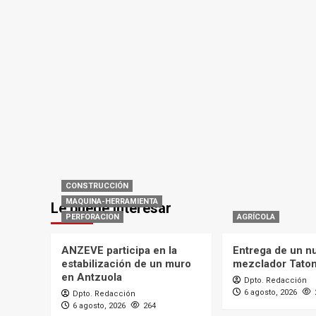
CONSTRUCCIÓN
MAQUINA-HERRAMIENTA
Le puede interesar
PERFORACION
AGRÍCOLA
ANZEVE participa en la
Entrega de un n
estabilización de un muro
mezclador Tato
en Antzuola
Dpto. Redacción
6 agosto, 2026
Dpto. Redacción
6 agosto, 2026
264