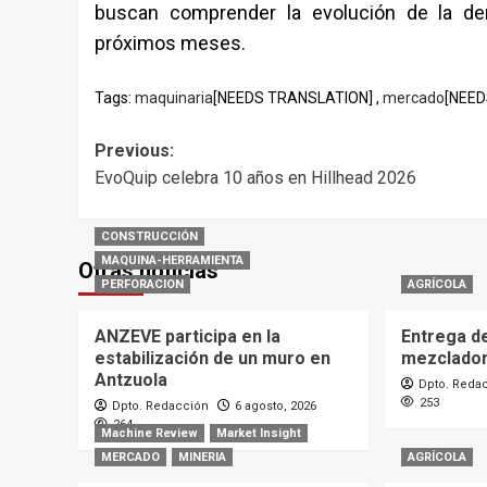
buscan comprender la evolución de la de
próximos meses.
Tags:
maquinaria
[NEEDS TRANSLATION] ,
mercado
[NEED
Post
Previous:
EvoQuip celebra 10 años en Hillhead 2026
navigation
CONSTRUCCIÓN
MAQUINA-HERRAMIENTA
Otras noticias
PERFORACION
AGRÍCOLA
ANZEVE participa en la
Entrega d
estabilización de un muro en
mezclado
Antzuola
Dpto. Reda
253
Dpto. Redacción
6 agosto, 2026
264
Machine Review
Market Insight
MERCADO
MINERIA
AGRÍCOLA