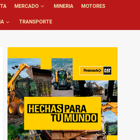
NTA
MERCADO
MINERIA
MOTORES
IA
TRANSPORTE