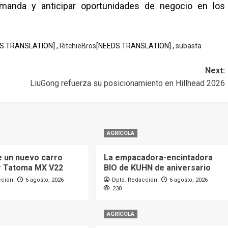
manda y anticipar oportunidades de negocio en los
S TRANSLATION] ,
RitchieBros
[NEEDS TRANSLATION] ,
subasta
Next:
LiuGong refuerza su posicionamiento en Hillhead 2026
AGRÍCOLA
e un nuevo carro
La empacadora-encintadora
r Tatoma MX V22
BIO de KUHN de aniversario
cción
6 agosto, 2026
Dpto. Redacción
6 agosto, 2026
230
AGRÍCOLA