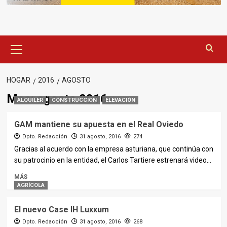
Menú
principal
HOGAR
2016
AGOSTO
Mes:
agosto 2016
ALQUILER
CONSTRUCCIÓN
ELEVACIÓN
GAM mantiene su apuesta en el Real Oviedo
Dpto. Redacción
31 agosto, 2016
274
Gracias al acuerdo con la empresa asturiana, que continúa con
su patrocinio en la entidad, el Carlos Tartiere estrenará video...
MÁS
AGRÍCOLA
El nuevo Case IH Luxxum
Dpto. Redacción
31 agosto, 2016
268