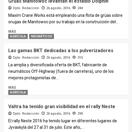
Grúas Manitowoc levantan el estadio Dolphin
Dpto. Redacción
26 agosto, 2016
244
Maxim Crane Works está empleando una flota de grúas sobre
orugas de Manitowoc por su trabajo en la construcción del...
MÁS
AGRÍCOLA
NEUMÁTICOS
Las gamas BKT dedicadas a los pulverizadores
Dpto. Redacción
26 agosto, 2016
310
La amplia y diversificada oferta de BKT, fabricante de
neumáticos Off-Highway (fuera de carretera), uno de los
mejores protagonistas de...
MÁS
AGRÍCOLA
Valtra ha tenido gran visibilidad en el rally Neste
Dpto. Redacción
26 agosto, 2016
290
El rally Neste 2016 ha tenido lugar en diferentes lugares de
Jyväskylä del 27 al 31 de julio. Este año,...