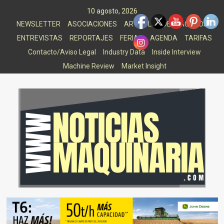
Saltar
10 agosto, 2026
al
NEWSLETTER
ASOCIACIONES
ARTICULOS DESTACADOS
contenido
ENTREVISTAS
REPORTAJES
FERIAS
AGENDA
TARIFAS
Contacto/Aviso Legal
Industry Data
Inside Interview
Machine Review
Market Insight