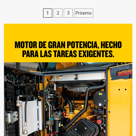
Paginación
1
2
3
Próximo
de
entradas