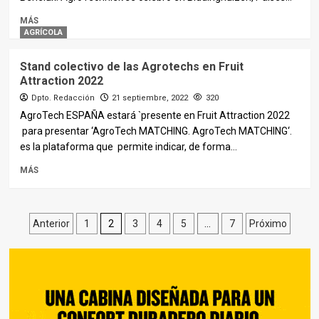
MÁS
AGRÍCOLA
Stand colectivo de las Agrotechs en Fruit
Attraction 2022
Dpto. Redacción
21 septiembre, 2022
320
AgroTech ESPAÑA estará `presente en Fruit Attraction 2022
para presentar ‘AgroTech MATCHING. AgroTech MATCHING‘.
es la plataforma que permite indicar, de forma...
MÁS
Paginación
Anterior
1
2
3
4
5
…
7
Próximo
de
entradas