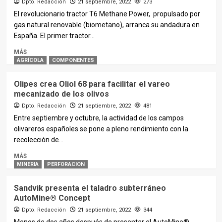
Dpto. Redacción
21 septiembre, 2022
273
El revolucionario tractor T6 Methane Power, propulsado por
gas natural renovable (biometano), arranca su andadura en
España. El primer tractor...
MÁS
AGRÍCOLA
COMPONENTES
Olipes crea Oliol 68 para facilitar el vareo
mecanizado de los olivos
Dpto. Redacción
21 septiembre, 2022
481
Entre septiembre y octubre, la actividad de los campos
olivareros españoles se pone a pleno rendimiento con la
recolección de...
MÁS
MINERIA
PERFORACION
Sandvik presenta el taladro subterráneo
AutoMine® Concept
Dpto. Redacción
21 septiembre, 2022
344