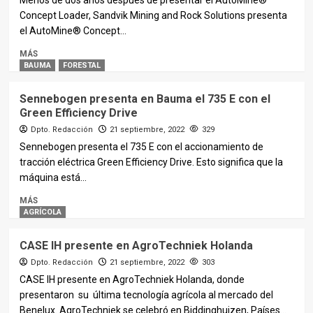
Menos de dos años después de presentar el AutoMine®
Concept Loader, Sandvik Mining and Rock Solutions presenta
el AutoMine® Concept...
MÁS
BAUMA
FORESTAL
Sennebogen presenta en Bauma el 735 E con el
Green Efficiency Drive
Dpto. Redacción
21 septiembre, 2022
329
Sennebogen presenta el 735 E con el accionamiento de
tracción eléctrica Green Efficiency Drive. Esto significa que la
máquina está...
MÁS
AGRÍCOLA
CASE IH presente en AgroTechniek Holanda
Dpto. Redacción
21 septiembre, 2022
303
CASE IH presente en AgroTechniek Holanda, donde
presentaron su última tecnología agrícola al mercado del
Benelux. AgroTechniek se celebró en Biddinghuizen, Países...