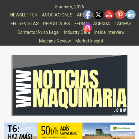
Saltar
8 agosto, 2026
al
NEWSLETTER
ASOCIACIONES
ARTICULOS DESTACADOS
contenido
ENTREVISTAS
REPORTAJES
FERIAS
AGENDA
TARIFAS
Contacto/Aviso Legal
Industry Data
Inside Interview
Machine Review
Market Insight