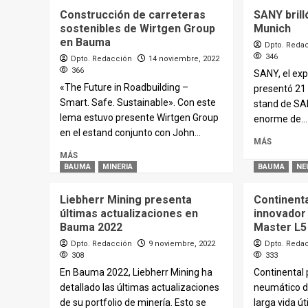
Construcción de carreteras
SANY bril
sostenibles de Wirtgen Group
Munich
en Bauma
Dpto. Reda
346
Dpto. Redacción
14 noviembre, 2022
366
SANY, el exp
«The Future in Roadbuilding –
presentó 21
Smart. Safe. Sustainable». Con este
stand de SA
lema estuvo presente Wirtgen Group
enorme de...
en el estand conjunto con John...
MÁS
MÁS
BAUMA
MINERIA
BAUMA
NE
Liebherr Mining presenta
Continenta
últimas actualizaciones en
innovador
Bauma 2022
Master L5
Dpto. Redacción
9 noviembre, 2022
Dpto. Reda
308
333
En Bauma 2022, Liebherr Mining ha
Continental 
detallado las últimas actualizaciones
neumático d
de su portfolio de minería. Esto se
larga vida út