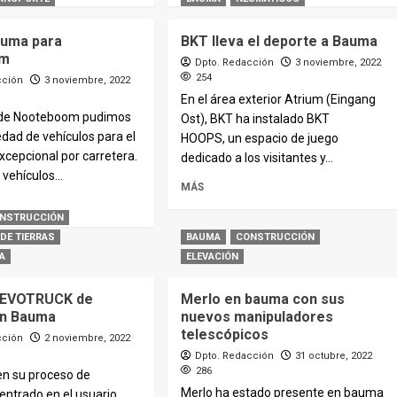
auma para
BKT lleva el deporte a Bauma
om
Dpto. Redacción
3 noviembre, 2022
254
cción
3 noviembre, 2022
En el área exterior Atrium (Eingang
 de Nooteboom pudimos
Ost), BKT ha instalado BKT
edad de vehículos para el
HOOPS, un espacio de juego
xcepcional por carretera.
dedicado a los visitantes y...
vehículos...
MÁS
NSTRUCCIÓN
DE TIERRAS
BAUMA
CONSTRUCCIÓN
A
ELEVACIÓN
 REVOTRUCK de
Merlo en bauma con sus
en Bauma
nuevos manipuladores
telescópicos
cción
2 noviembre, 2022
Dpto. Redacción
31 octubre, 2022
286
n su proceso de
Merlo ha estado presente en bauma
entrado en el usuario,