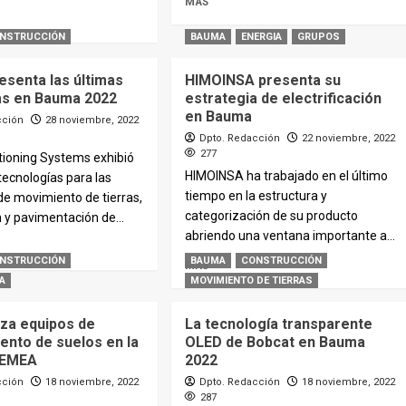
MÁS
NSTRUCCIÓN
BAUMA
ENERGIA
GRUPOS
esenta las últimas
HIMOINSA presenta su
as en Bauma 2022
estrategia de electrificación
en Bauma
cción
28 noviembre, 2022
Dpto. Redacción
22 noviembre, 2022
277
tioning Systems exhibió
HIMOINSA ha trabajado en el último
 tecnologías para las
tiempo en la estructura y
de movimiento de tierras,
categorización de su producto
 y pavimentación de...
abriendo una ventana importante a...
NSTRUCCIÓN
BAUMA
CONSTRUCCIÓN
MÁS
A
MOVIMIENTO DE TIERRAS
nza equipos de
La tecnología transparente
ento de suelos en la
OLED de Bobcat en Bauma
 EMEA
2022
cción
18 noviembre, 2022
Dpto. Redacción
18 noviembre, 2022
287