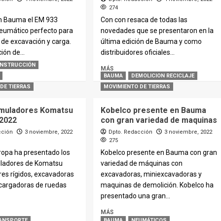
274
n Bauma el EM 933
Con con resaca de todas las
eumático perfecto para
novedades que se presentaron en la
 de excavación y carga.
última edición de Bauma y como
ión de...
distribuidores oficiales...
NSTRUCCIÓN
MÁS
BAUMA
DEMOLICION RECICLAJE
DE TIERRAS
MOVIMIENTO DE TIERRAS
imuladores Komatsu
Kobelco presente en Bauma
2022
con gran variedad de maquinas
cción
3 noviembre, 2022
Dpto. Redacción
3 noviembre, 2022
275
opa ha presentado los
Kobelco presente en Bauma con gran
ladores de Komatsu
variedad de máquinas con
es rígidos, excavadoras
excavadoras, miniexcavadoras y
 cargadoras de ruedas
maquinas de demolición. Kobelco ha
presentado una gran...
MÁS
ANSPORTE
BAUMA
NEUMÁTICOS