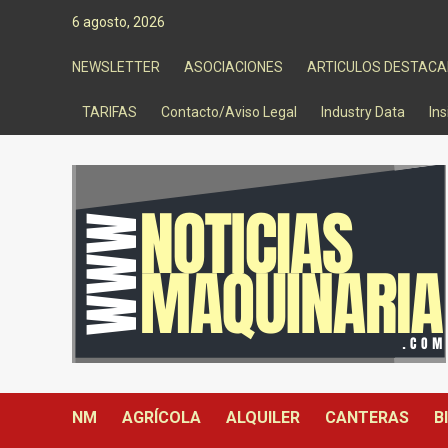
Saltar
6 agosto, 2026
al
contenido
NEWSLETTER
ASOCIACIONES
ARTICULOS DESTAC
TARIFAS
Contacto/Aviso Legal
Industry Data
Ins
NM
AGRÍCOLA
ALQUILER
CANTERAS
B