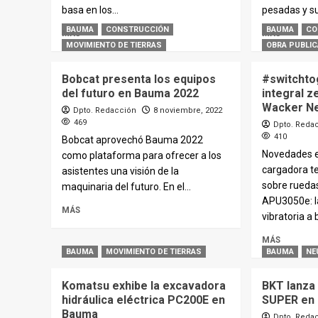
basa en los...
pesadas y su
BAUMA
CONSTRUCCIÓN
BAUMA
CO
MÁS
MÁS
MOVIMIENTO DE TIERRAS
OBRA PUBLIC
Bobcat presenta los equipos
#switchto
del futuro en Bauma 2022
integral z
Wacker N
Dpto. Redacción
8 noviembre, 2022
469
Dpto. Reda
410
Bobcat aprovechó Bauma 2022
Novedades e
como plataforma para ofrecer a los
cargadora t
asistentes una visión de la
sobre ruedas
maquinaria del futuro. En el...
APU3050e: l
MÁS
vibratoria a b
MÁS
BAUMA
MOVIMIENTO DE TIERRAS
BAUMA
NE
Komatsu exhibe la excavadora
BKT lanza
hidráulica eléctrica PC200E en
SUPER en
Bauma
Dpto. Reda