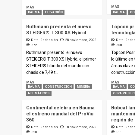
MÁS
MÁS
BAUMA
ELEVACIÓN
BAUMA
CO
Ruthmann presenta el nuevo
Topcon pr
STEIGER® T 300 XS Hybrid
tecnologí
Dpto. Redacción
28 noviembre, 2022
Dpto. Reda
372
358
Ruthmann presentó el nuevo
Topcon Posi
STEIGER® T 300 XS Hybrid, el primer
lo último en
STEIGER® híbrido del mundo con
áreas clave 
chasis de 7,49 t...
construcción
MÁS
MÁS
BAUMA
CONSTRUCCIÓN
MINERIA
BAUMA
CO
NEUMÁTICOS
OBRA PUBLIC
Continental celebra en Bauma
Bobcat la
el estreno mundial del ProViu
mantenimi
360
región de
Dpto. Redacción
18 noviembre, 2022
Dpto. Reda
320
511