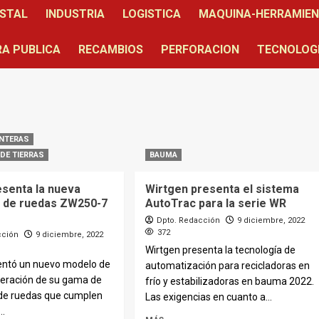
STAL
INDUSTRIA
LOGISTICA
MAQUINA-HERRAMIE
A PUBLICA
RECAMBIOS
PERFORACION
TECNOLOG
NTERAS
DE TIERRAS
BAUMA
esenta la nueva
Wirtgen presenta el sistema
 de ruedas ZW250-7
AutoTrac para la serie WR
Dpto. Redacción
9 diciembre, 2022
372
cción
9 diciembre, 2022
Wirtgen presenta la tecnología de
sentó un nuevo modelo de
automatización para recicladoras en
eración de su gama de
frío y estabilizadoras en bauma 2022.
de ruedas que cumplen
Las exigencias en cuanto a...
..