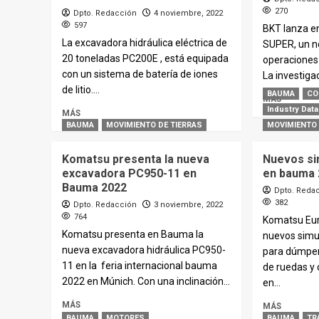
270
Dpto. Redacción
4 noviembre, 2022
597
BKT lanza e
La excavadora hidráulica eléctrica de
SUPER, un n
20 toneladas PC200E , está equipada
operaciones
con un sistema de batería de iones
La investigac
de litio....
BAUMA
CO
MÁS
Industry Data
MÁS
BAUMA
MOVIMIENTO DE TIERRAS
MOVIMIENTO 
Komatsu presenta la nueva
Nuevos s
excavadora PC950-11 en
en bauma 
Bauma 2022
Dpto. Reda
382
Dpto. Redacción
3 noviembre, 2022
764
Komatsu Eur
Komatsu presenta en Bauma la
nuevos simu
nueva excavadora hidráulica PC950-
para dúmper
11 en la feria internacional bauma
de ruedas y
2022 en Múnich. Con una inclinación...
en...
MÁS
MÁS
BAUMA
MOTORES
BAUMA
TR