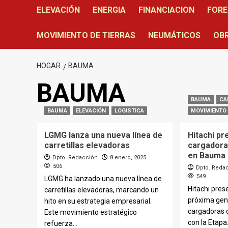
ELEVACIÓN
ENERGIA
FINANCIACION
FORE
MOVIMIENTO DE TIERRAS
NEUMÁTICOS
OBR
HOGAR
BAUMA
BAUMA
BAUMA
CA
BAUMA
ELEVACIÓN
LOGISTICA
MOVIMIENTO 
LGMG lanza una nueva línea de
Hitachi pr
carretillas elevadoras
cargadora
en Bauma
Dpto. Redacción
8 enero, 2025
506
Dpto. Reda
549
LGMG ha lanzado una nueva línea de
Hitachi pre
carretillas elevadoras, marcando un
próxima gen
hito en su estrategia empresarial.
cargadoras 
Este movimiento estratégico
con la Etapa.
refuerza...