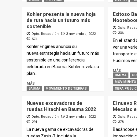
Kohler presenta la nueva hoja
Exitoso B
de ruta hacia un futuro más
Nootebo
sostenible
Dpto. Reda
336
Dpto. Redacción
3 noviembre, 2022
574
En el stand
Kohler Engines anuncia su
ver una vari
nueva estrategia hacia un futuro más
transporte e
sostenible en una conferencia
Pudimos ver 
celebrada en Bauma. Kohler revela su
MÁS
plan...
BAUMA
CO
MOVIMIENTO 
MÁS
BAUMA
MOVIMIENTO DE TIERRAS
OBRA PUBLIC
Nuevas excavadoras de
El nuevo
ruedas Hitachi en Bauma 2022
Mecalac 
Dpto. Redacción
2 noviembre, 2022
Dpto. Reda
291
378
La nueva gama de excavadoras de
Basándose e
ruedas Zaxis-7, incluida la
innovación c