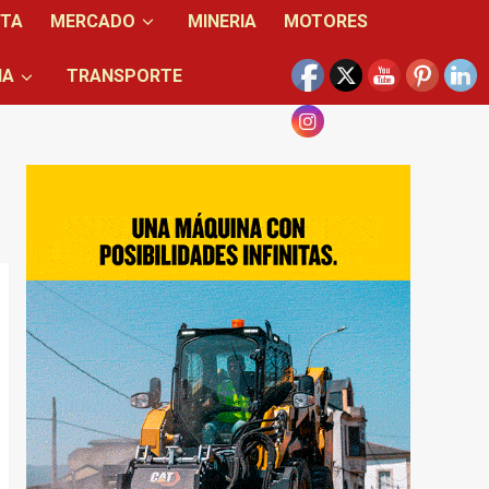
NTA
MERCADO
MINERIA
MOTORES
IA
TRANSPORTE