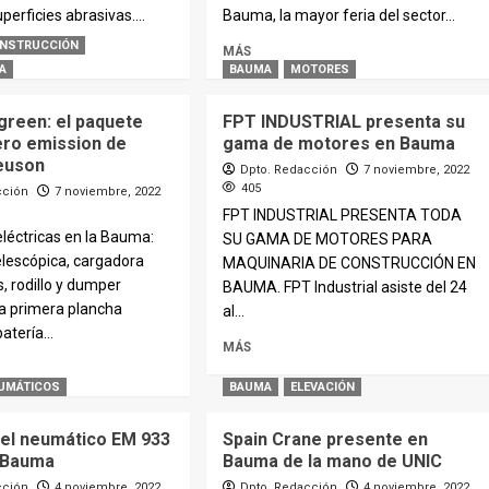
perficies abrasivas....
Bauma, la mayor feria del sector...
NSTRUCCIÓN
MÁS
A
BAUMA
MOTORES
green: el paquete
FPT INDUSTRIAL presenta su
ero emission de
gama de motores en Bauma
euson
Dpto. Redacción
7 noviembre, 2022
405
cción
7 noviembre, 2022
FPT INDUSTRIAL PRESENTA TODA
léctricas en la Bauma:
SU GAMA DE MOTORES PARA
elescópica, cargadora
MAQUINARIA DE CONSTRUCCIÓN EN
, rodillo y dumper
BAUMA. FPT Industrial asiste del 24
a primera plancha
al...
atería...
MÁS
UMÁTICOS
BAUMA
ELEVACIÓN
 el neumático EM 933
Spain Crane presente en
 Bauma
Bauma de la mano de UNIC
cción
4 noviembre, 2022
Dpto. Redacción
4 noviembre, 2022