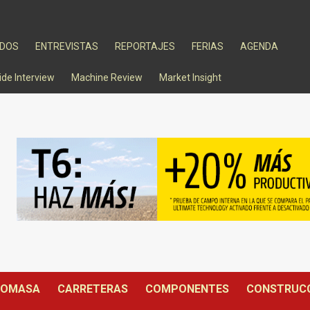
ADOS
ENTREVISTAS
REPORTAJES
FERIAS
AGENDA
ide Interview
Machine Review
Market Insight
IOMASA
CARRETERAS
COMPONENTES
CONSTRUC