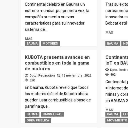
Continental celebró en Bauma un
Tras su éxit
estreno mundial: por primera vez, la
norteamerica
compañía presenta nuevas
innovadores 
características para su innovador
Bobcat está 
sistema de...
MÁS
MÁS
BAUMA
MOTORES
BAUMA
NE
KUBOTA presenta avances en
Continenta
combustibles en toda la gama
IoT en B
de motores
Dpto. Reda
402
Dpto. Redacción
18 noviembre, 2022
290
Continental 
En bauma, Kubota reveló que todos
= Internet d
los motores diésel de Kubota ahora
minas y obr
pueden usar combustibles a base de
en BAUMA 20
parafina que...
MÁS
BAUMA
CARRETERAS
BAUMA
EL
MÁS
OBRA PUBLICA
MOVIMIENTO 