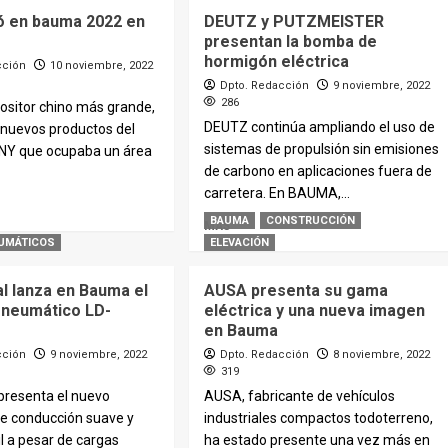
ló en bauma 2022 en
DEUTZ y PUTZMEISTER
presentan la bomba de
hormigón eléctrica
cción
10 noviembre, 2022
Dpto. Redacción
9 noviembre, 2022
286
ositor chino más grande,
DEUTZ continúa ampliando el uso de
 nuevos productos del
sistemas de propulsión sin emisiones
NY que ocupaba un área
de carbono en aplicaciones fuera de
carretera. En BAUMA,...
BAUMA
CONSTRUCCIÓN
MÁS
UMÁTICOS
ELEVACIÓN
l lanza en Bauma el
AUSA presenta su gama
 neumático LD-
eléctrica y una nueva imagen
en Bauma
cción
9 noviembre, 2022
Dpto. Redacción
8 noviembre, 2022
319
presenta el nuevo
AUSA, fabricante de vehículos
e conducción suave y
industriales compactos todoterreno,
il a pesar de cargas
ha estado presente una vez más en