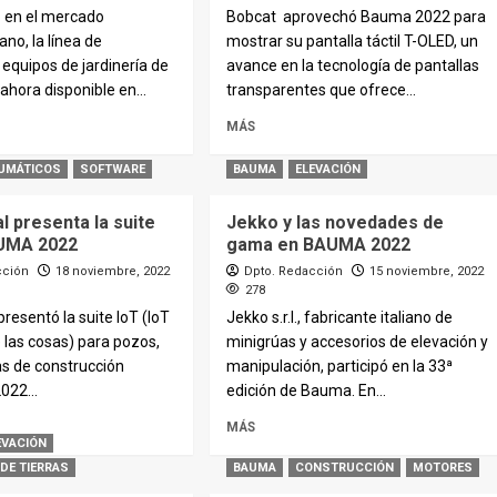
o en el mercado
Bobcat aprovechó Bauma 2022 para
no, la línea de
mostrar su pantalla táctil T-OLED, un
equipos de jardinería de
avance en la tecnología de pantallas
ahora disponible en...
transparentes que ofrece...
MÁS
UMÁTICOS
SOFTWARE
BAUMA
ELEVACIÓN
l presenta la suite
Jekko y las novedades de
AUMA 2022
gama en BAUMA 2022
cción
18 noviembre, 2022
Dpto. Redacción
15 noviembre, 2022
278
presentó la suite IoT (IoT
Jekko s.r.l., fabricante italiano de
e las cosas) para pozos,
minigrúas y accesorios de elevación y
as de construcción
manipulación, participó en la 33ª
22...
edición de Bauma. En...
MÁS
EVACIÓN
DE TIERRAS
BAUMA
CONSTRUCCIÓN
MOTORES