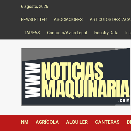
Saltar
6 agosto, 2026
al
contenido
NEWSLETTER
ASOCIACIONES
ARTICULOS DESTAC
TARIFAS
Contacto/Aviso Legal
Industry Data
Ins
NM
AGRÍCOLA
ALQUILER
CANTERAS
B