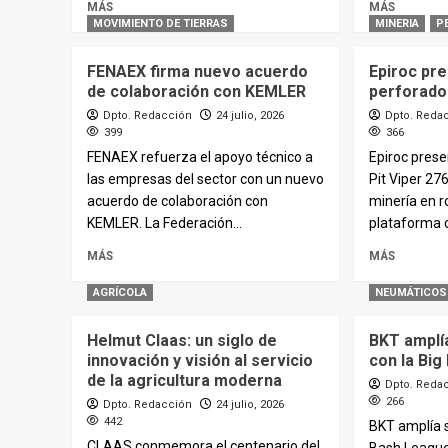
MÁS
MÁS
MOVIMIENTO DE TIERRAS
MINERIA
P
FENAEX firma nuevo acuerdo
Epiroc pre
de colaboración con KEMLER
perforador
Dpto. Redacción
24 julio, 2026
Dpto. Reda
399
366
FENAEX refuerza el apoyo técnico a
Epiroc prese
las empresas del sector con un nuevo
Pit Viper 27
acuerdo de colaboración con
minería en r
KEMLER. La Federación...
plataforma 
MÁS
MÁS
AGRÍCOLA
NEUMÁTICOS
Helmut Claas: un siglo de
BKT amplí
innovación y visión al servicio
con la Bi
de la agricultura moderna
Dpto. Reda
266
Dpto. Redacción
24 julio, 2026
442
BKT amplía s
CLAAS conmemora el centenario del
Bash League