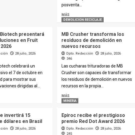
posventa...
MÁS
DEMOLICION RECICLAJE
Biotech presentará
MB Crusher transforma los
uciones en Fruit
residuos de demolición en
 2026
nuevos recursos
cción
28 julio, 2026
Dpto. Redacción
28 julio, 2026
346
otech celebrará un
Las cucharas trituradoras de MB
sivo el 7 de octubre en
Crusher son capaces de transformar
d para mostrar sus
los residuos de demolición en nuevos
aciones dirigidas al...
recursos en la propia...
MÁS
MINERIA
 invertirá 15
Epiroc recibe el prestigioso
e dólares en Brasil
premio Red Dot Award 2026
cción
28 julio, 2026
Dpto. Redacción
28 julio, 2026
245