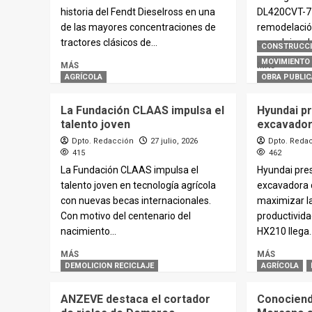
historia del Fendt Dieselross en una
DL420CVT-7 h
de las mayores concentraciones de
remodelació
tractores clásicos de...
complejos d
CONSTRUCC
MOVIMIENTO 
MÁS
MÁS
AGRÍCOLA
OBRA PUBLIC
La Fundación CLAAS impulsa el
Hyundai p
talento joven
excavador
Dpto. Redacción
27 julio, 2026
Dpto. Reda
415
462
La Fundación CLAAS impulsa el
Hyundai pre
talento joven en tecnología agrícola
excavadora 
con nuevas becas internacionales.
maximizar la 
Con motivo del centenario del
productivid
nacimiento...
HX210 llega..
MÁS
MÁS
DEMOLICION RECICLAJE
AGRÍCOLA
ANZEVE destaca el cortador
Conociend