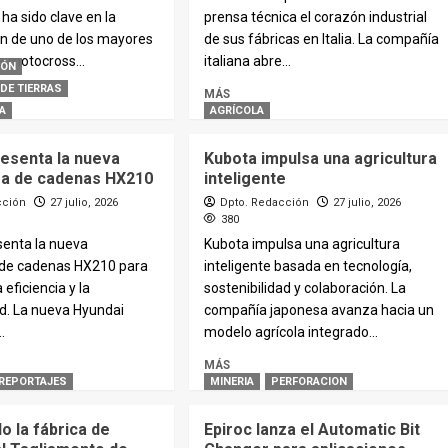
a sido clave en la
prensa técnica el corazón industrial
n de uno de los mayores
de sus fábricas en Italia. La compañía
e motocross...
italiana abre...
IÓN
DE TIERRAS
MÁS
A
AGRÍCOLA
resenta la nueva
Kubota impulsa una agricultura
a de cadenas HX210
inteligente
cción
27 julio, 2026
Dpto. Redacción
27 julio, 2026
380
senta la nueva
Kubota impulsa una agricultura
de cadenas HX210 para
inteligente basada en tecnología,
eficiencia y la
sostenibilidad y colaboración. La
ad. La nueva Hyundai
compañía japonesa avanza hacia un
.
modelo agrícola integrado...
MÁS
REPORTAJES
MINERIA
PERFORACION
o la fábrica de
Epiroc lanza el Automatic Bit