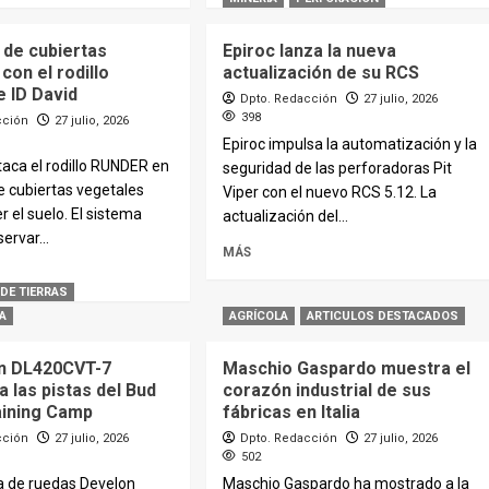
 de cubiertas
Epiroc lanza la nueva
con el rodillo
actualización de su RCS
 ID David
Dpto. Redacción
27 julio, 2026
398
cción
27 julio, 2026
Epiroc impulsa la automatización y la
taca el rodillo RUNDER en
seguridad de las perforadoras Pit
e cubiertas vegetales
Viper con el nuevo RCS 5.12. La
r el suelo. El sistema
actualización del...
ervar...
MÁS
DE TIERRAS
A
AGRÍCOLA
ARTICULOS DESTACADOS
n DL420CVT-7
Maschio Gaspardo muestra el
 las pistas del Bud
corazón industrial de sus
aining Camp
fábricas en Italia
cción
27 julio, 2026
Dpto. Redacción
27 julio, 2026
502
a de ruedas Develon
Maschio Gaspardo ha mostrado a la