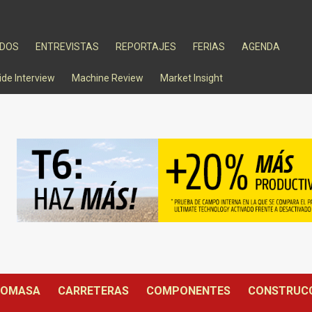
ADOS
ENTREVISTAS
REPORTAJES
FERIAS
AGENDA
ide Interview
Machine Review
Market Insight
IOMASA
CARRETERAS
COMPONENTES
CONSTRUC