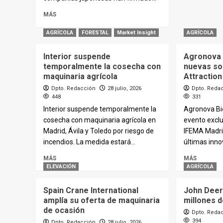
MÁS
AGRÍCOLA
FORESTAL
Market Insight
AGRÍCOLA
Interior suspende
Agronova 
temporalmente la cosecha con
nuevas sol
maquinaria agrícola
Attraction
Dpto. Redacción
28 julio, 2026
Dpto. Reda
448
331
Interior suspende temporalmente la
Agronova Bi
cosecha con maquinaria agrícola en
evento exclu
Madrid, Ávila y Toledo por riesgo de
IFEMA Madri
incendios. La medida estará...
últimas innov
MÁS
MÁS
ELEVACIÓN
AGRÍCOLA
Spain Crane International
John Deere
amplía su oferta de maquinaria
millones d
de ocasión
Dpto. Reda
394
Dpto. Redacción
28 julio, 2026