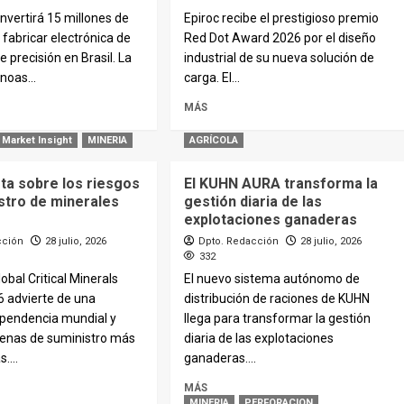
nvertirá 15 millones de
Epiroc recibe el prestigioso premio
 fabricar electrónica de
Red Dot Award 2026 por el diseño
e precisión en Brasil. La
industrial de su nueva solución de
noas...
carga. El...
MÁS
Market Insight
MINERIA
AGRÍCOLA
rta sobre los riesgos
El KUHN AURA transforma la
stro de minerales
gestión diaria de las
explotaciones ganaderas
cción
28 julio, 2026
Dpto. Redacción
28 julio, 2026
332
obal Critical Minerals
El nuevo sistema autónomo de
6 advierte de una
distribución de raciones de KUHN
ependencia mundial y
llega para transformar la gestión
enas de suministro más
diaria de las explotaciones
....
ganaderas....
MÁS
MINERIA
PERFORACION