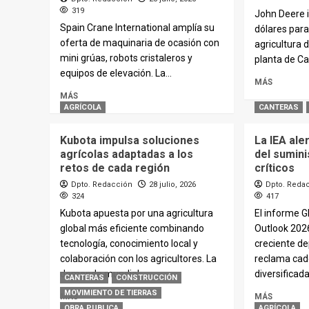
319
John Deere i
Spain Crane International amplía su
dólares para
oferta de maquinaria de ocasión con
agricultura d
mini grúas, robots cristaleros y
planta de Ca
equipos de elevación. La...
MÁS
MÁS
AGRÍCOLA
CANTERAS
Kubota impulsa soluciones
La IEA ale
agrícolas adaptadas a los
del sumini
retos de cada región
críticos
Dpto. Redacción
28 julio, 2026
Dpto. Reda
324
417
Kubota apuesta por una agricultura
El informe Gl
global más eficiente combinando
Outlook 202
tecnología, conocimiento local y
creciente d
colaboración con los agricultores. La
reclama cad
demanda mundial...
diversificadas
CANTERAS
CONSTRUCCIÓN
MOVIMIENTO DE TIERRAS
MÁS
MÁS
OBRA PUBLICA
AGRÍCOLA