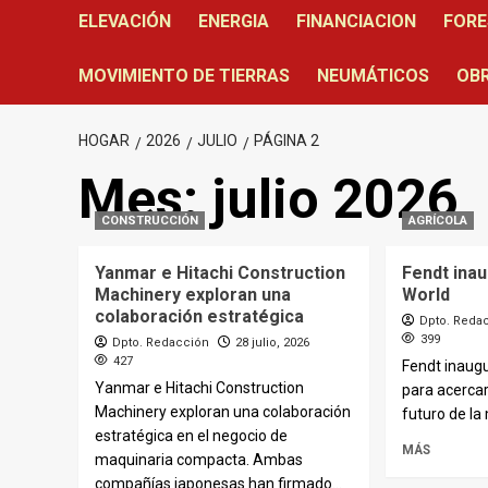
ELEVACIÓN
ENERGIA
FINANCIACION
FORE
MOVIMIENTO DE TIERRAS
NEUMÁTICOS
OBR
HOGAR
2026
JULIO
PÁGINA 2
Mes:
julio 2026
CONSTRUCCIÓN
AGRÍCOLA
Yanmar e Hitachi Construction
Fendt ina
Machinery exploran una
World
colaboración estratégica
Dpto. Reda
399
Dpto. Redacción
28 julio, 2026
427
Fendt inaug
Yanmar e Hitachi Construction
para acercar 
Machinery exploran una colaboración
futuro de la 
estratégica en el negocio de
MÁS
maquinaria compacta. Ambas
compañías japonesas han firmado...