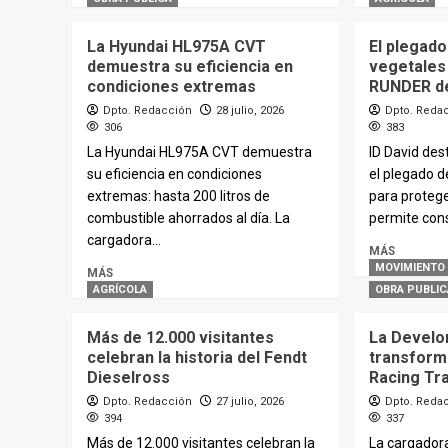
La Hyundai HL975A CVT
El plegado
demuestra su eficiencia en
vegetales 
condiciones extremas
RUNDER de
Dpto. Redacción
28 julio, 2026
Dpto. Reda
306
383
La Hyundai HL975A CVT demuestra
ID David des
su eficiencia en condiciones
el plegado d
extremas: hasta 200 litros de
para protege
combustible ahorrados al día. La
permite cons
cargadora...
MÁS
MOVIMIENTO 
MÁS
AGRÍCOLA
OBRA PUBLIC
Más de 12.000 visitantes
La Develo
celebran la historia del Fendt
transforma
Dieselross
Racing Tr
Dpto. Redacción
27 julio, 2026
Dpto. Reda
394
337
Más de 12.000 visitantes celebran la
La cargador