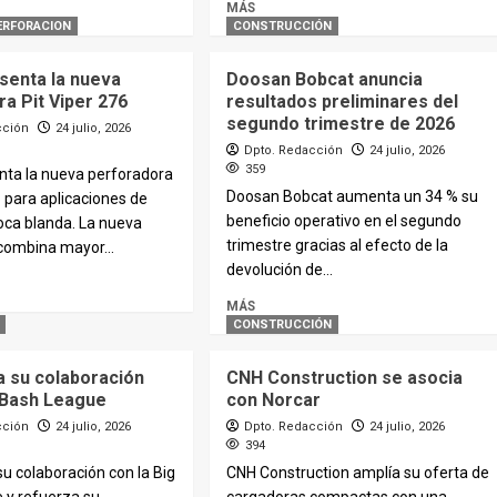
MÁS
ERFORACION
CONSTRUCCIÓN
senta la nueva
Doosan Bobcat anuncia
a Pit Viper 276
resultados preliminares del
segundo trimestre de 2026
cción
24 julio, 2026
Dpto. Redacción
24 julio, 2026
359
nta la nueva perforadora
Doosan Bobcat aumenta un 34 % su
6 para aplicaciones de
beneficio operativo en el segundo
oca blanda. La nueva
trimestre gracias al efecto de la
combina mayor...
devolución de...
MÁS
CONSTRUCCIÓN
a su colaboración
CNH Construction se asocia
g Bash League
con Norcar
cción
24 julio, 2026
Dpto. Redacción
24 julio, 2026
394
u colaboración con la Big
CNH Construction amplía su oferta de
 y refuerza su
cargadoras compactas con una