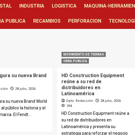
STAL
INDUSTRIA
LOGISTICA
MAQUINA-HERRAMIE
A PUBLICA
RECAMBIOS
PERFORACION
TECNOLOG
MOVIMIENTO DE TIERRAS
OBRA PUBLICA
ugura su nueva Brand
HD Construction Equipment
reúne a su red de
distribuidores en
cción
28 julio, 2026
Latinoamérica
ura su nueva Brand World
Dpto. Redacción
28 julio, 2026
394
al público la historia y el
HD Construction Equipment reúne a
marca. El Fendt...
su red de distribuidores en
Latinoamérica y presenta su
estrategia para reforzar el negocio