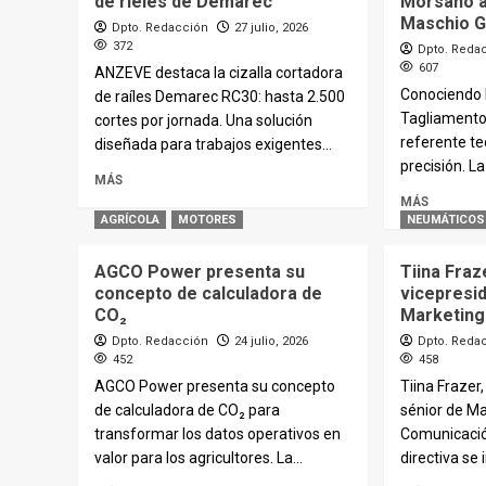
de rieles de Demarec
Morsano a
Maschio 
Dpto. Redacción
27 julio, 2026
372
Dpto. Reda
607
ANZEVE destaca la cizalla cortadora
Conociendo l
de raíles Demarec RC30: hasta 2.500
Tagliamento
cortes por jornada. Una solución
referente t
diseñada para trabajos exigentes...
precisión. La
MÁS
MÁS
AGRÍCOLA
MOTORES
NEUMÁTICOS
AGCO Power presenta su
Tiina Fra
concepto de calculadora de
vicepresi
CO₂
Marketing
Dpto. Redacción
24 julio, 2026
Dpto. Reda
452
458
AGCO Power presenta su concepto
Tiina Frazer
de calculadora de CO₂ para
sénior de Ma
transformar los datos operativos en
Comunicació
valor para los agricultores. La...
directiva se 