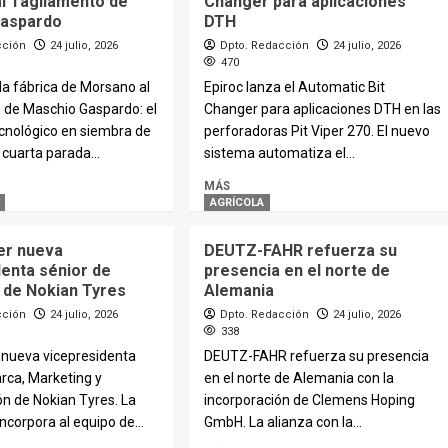
l Tagliamento de
Changer para aplicaciones
Gaspardo
DTH
cción
24 julio, 2026
Dpto. Redacción
24 julio, 2026
470
a fábrica de Morsano al
Epiroc lanza el Automatic Bit
 de Maschio Gaspardo: el
Changer para aplicaciones DTH en las
ecnológico en siembra de
perforadoras Pit Viper 270. El nuevo
 cuarta parada...
sistema automatiza el...
MÁS
AGRÍCOLA
zer nueva
DEUTZ-FAHR refuerza su
denta sénior de
presencia en el norte de
 de Nokian Tyres
Alemania
cción
24 julio, 2026
Dpto. Redacción
24 julio, 2026
338
, nueva vicepresidenta
DEUTZ-FAHR refuerza su presencia
rca, Marketing y
en el norte de Alemania con la
n de Nokian Tyres. La
incorporación de Clemens Hoping
incorpora al equipo de...
GmbH. La alianza con la...