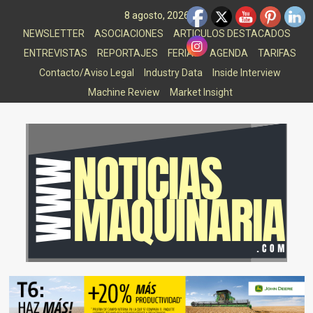
Saltar
8 agosto, 2026
al
NEWSLETTER
ASOCIACIONES
ARTICULOS DESTACADOS
contenido
ENTREVISTAS
REPORTAJES
FERIAS
AGENDA
TARIFAS
Contacto/Aviso Legal
Industry Data
Inside Interview
Machine Review
Market Insight