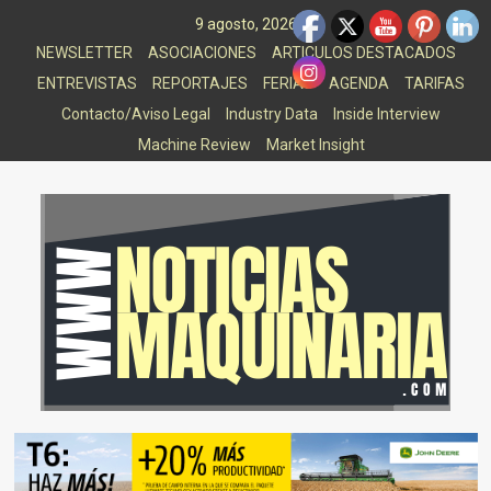
Saltar
9 agosto, 2026
al
NEWSLETTER
ASOCIACIONES
ARTICULOS DESTACADOS
contenido
ENTREVISTAS
REPORTAJES
FERIAS
AGENDA
TARIFAS
Contacto/Aviso Legal
Industry Data
Inside Interview
Machine Review
Market Insight