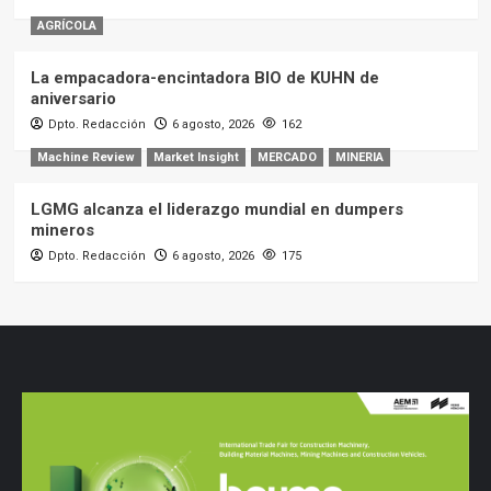
AGRÍCOLA
La empacadora-encintadora BIO de KUHN de
aniversario
Dpto. Redacción
6 agosto, 2026
162
Machine Review
Market Insight
MERCADO
MINERIA
LGMG alcanza el liderazgo mundial en dumpers
mineros
Dpto. Redacción
6 agosto, 2026
175