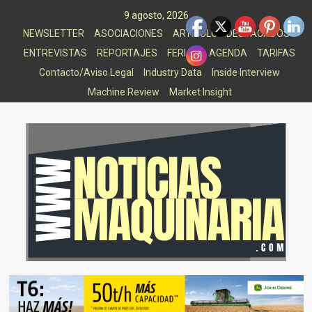
Saltar
9 agosto, 2026
al
NEWSLETTER
ASOCIACIONES
ARTICULOS DESTACADOS
contenido
ENTREVISTAS
REPORTAJES
FERIAS
AGENDA
TARIFAS
Contacto/Aviso Legal
Industry Data
Inside Interview
Machine Review
Market Insight