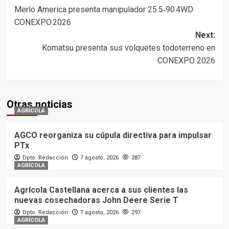
Merlo America presenta manipulador 25.5‑90 4WD
navigation
CONEXPO 2026
Next:
Komatsu presenta sus volquetes todoterreno en
CONEXPO 2026
Otras noticias
AGRÍCOLA
AGCO reorganiza su cúpula directiva para impulsar
PTx
Dpto. Redacción
7 agosto, 2026
287
AGRÍCOLA
Agrícola Castellana acerca a sus clientes las
nuevas cosechadoras John Deere Serie T
Dpto. Redacción
7 agosto, 2026
297
AGRÍCOLA