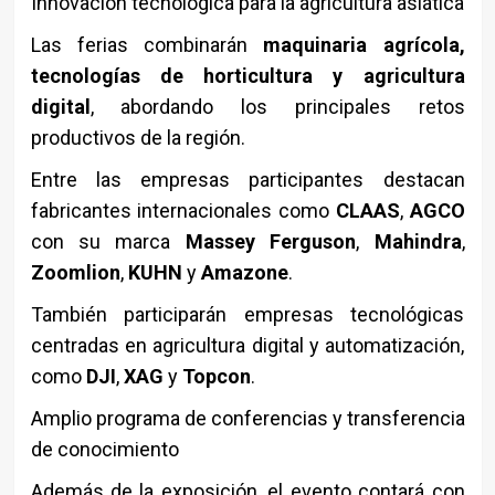
Innovación tecnológica para la agricultura asiática
Las ferias combinarán
maquinaria agrícola,
tecnologías de horticultura y agricultura
digital
, abordando los principales retos
productivos de la región.
Entre las empresas participantes destacan
fabricantes internacionales como
CLAAS
,
AGCO
con su marca
Massey Ferguson
,
Mahindra
,
Zoomlion
,
KUHN
y
Amazone
.
También participarán empresas tecnológicas
centradas en agricultura digital y automatización,
como
DJI
,
XAG
y
Topcon
.
Amplio programa de conferencias y transferencia
de conocimiento
Además de la exposición, el evento contará con