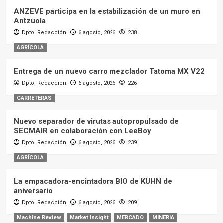
ANZEVE participa en la estabilización de un muro en
Antzuola
Dpto. Redacción
6 agosto, 2026
238
AGRÍCOLA
Entrega de un nuevo carro mezclador Tatoma MX V22
Dpto. Redacción
6 agosto, 2026
226
CARRETERAS
Nuevo separador de virutas autopropulsado de
SECMAIR en colaboración con LeeBoy
Dpto. Redacción
6 agosto, 2026
239
AGRÍCOLA
La empacadora-encintadora BIO de KUHN de
aniversario
Dpto. Redacción
6 agosto, 2026
209
Machine Review
Market Insight
MERCADO
MINERIA