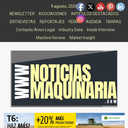
Saltar
9 agosto, 2026
al
NEWSLETTER
ASOCIACIONES
ARTICULOS DESTACADOS
contenido
ENTREVISTAS
REPORTAJES
FERIAS
AGENDA
TARIFAS
Contacto/Aviso Legal
Industry Data
Inside Interview
Machine Review
Market Insight