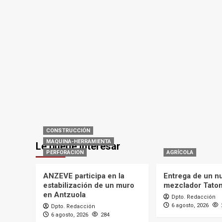
CONSTRUCCIÓN
MAQUINA-HERRAMIENTA
Le puede interesar
PERFORACION
AGRÍCOLA
ANZEVE participa en la
Entrega de un n
estabilización de un muro
mezclador Tato
en Antzuola
Dpto. Redacción
6 agosto, 2026
Dpto. Redacción
6 agosto, 2026
284