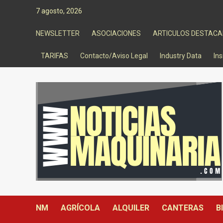
Saltar
7 agosto, 2026
al
contenido
NEWSLETTER
ASOCIACIONES
ARTICULOS DESTAC
TARIFAS
Contacto/Aviso Legal
Industry Data
Ins
NM
AGRÍCOLA
ALQUILER
CANTERAS
B