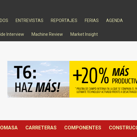
ADOS
ENTREVISTAS
REPORTAJES
FERIAS
AGENDA
ide Interview
Machine Review
Market Insight
IOMASA
CARRETERAS
COMPONENTES
CONSTRUC