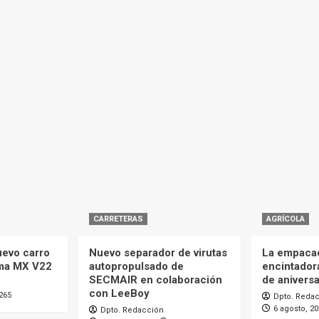
CARRETERAS
AGRÍCOLA
uevo carro
Nuevo separador de virutas
La empaca
ma MX V22
autopropulsado de
encintador
SECMAIR en colaboración
de aniversa
con LeeBoy
265
Dpto. Reda
6 agosto, 2
Dpto. Redacción