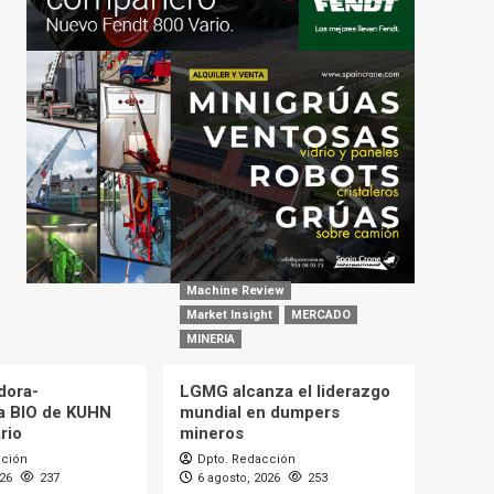
Machine Review
Market Insight
MERCADO
MINERIA
dora-
LGMG alcanza el liderazgo
a BIO de KUHN
mundial en dumpers
rio
mineros
cción
Dpto. Redacción
026
237
6 agosto, 2026
253