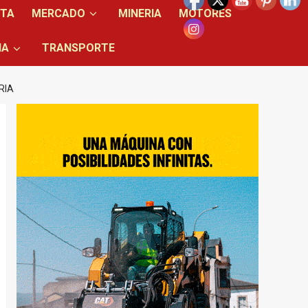
NTA
MERCADO
MINERIA
MOTORES
IA
TRANSPORTE
RIA